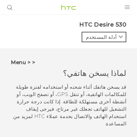
المنتجات
HTC Desire 530‎
VIVE
أدلة المستخدم
G REIGNS
أجهزة الهواتف الذكية
< < Menu
VIVERSE
لماذا يسخن هاتفي؟
البرامج + التطبيقات
قد يسخن هاتفك أثناء شحنه أو استخدامه لفترة طويلة
للمكالمات الهاتفية، أو تنقل GPS، أو تصفح الويب، أو
الدعم
أنشطة أخرى مستهلكة للطاقة. إذا كانت درجة حرارة
التشغيل للهاتف تجعلك غير مرتاح، فيرجى إيقاف
أجهزة HTC والملحقات
استخدام الهاتف والاتصال بخدمة عملاء HTC لمزيد من
المساعدة.