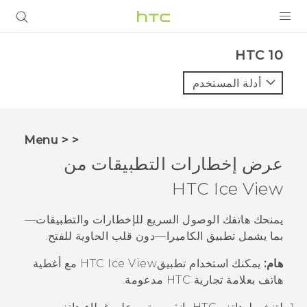
المنتجات
HTC 10‎
VIVE
أدلة المستخدم
G REIGNS
أجهزة الهواتف الذكية
< < Menu
VIVERSE
عرض إخطارات التطبيقات من
HTC
Ice View
البرامج + التطبيقات
الدعم
يمنحك هاتفك الوصول السريع للإخطارات والتطبيقات—
بما يشمل تطبيق
الكاميرا
—دون قلب الحاوية للفتح.
أجهزة HTC والملحقات
هام:
يمكنك استخدام تطبيقHTC
Ice View
مع أغطية
هاتف بعلامة تجارية HTC مدعومة.