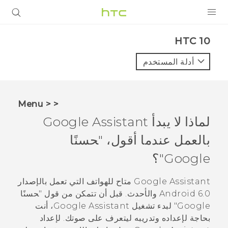
المنتجات
HTC 10‎
VIVE
أدلة المستخدم
G REIGNS
أجهزة الهواتف الذكية
< < Menu
VIVERSE
لماذا لا يبدأ
Google Assistant
بالعمل عندما أقول، "‍حسنًا
البرامج + التطبيقات
Google"‍؟
الدعم
Google Assistant
متاح للهواتف التي تعمل بالإصدار
أجهزة HTC والملحقات
Android
6.0 والأحدث. قبل أن تتمكن من قول "‍حسنًا
Google"‍ لبدء تشغيل
Google Assistant
، أنت
بحاجة لإعداده وتدريبه ليتعرف على صوتك. لإعداد