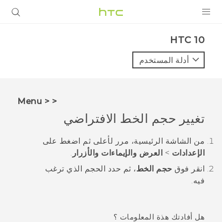
المنتجات
HTC 10‎
VIVE
أدلة المستخدم
G REIGNS
أجهزة الهواتف الذكية
< < Menu
VIVERSE
تغيير حجم الخط الافتراضي
البرامج + التطبيقات
من الشاشة
الرئيسية
، مرر لأعلى ثم اضغط على
الإعدادات
>
العرض والإيماءات والأزرار
.
الدعم
انقر فوق
حجم الخط
، ثم حدد الحجم الذي ترغب
أجهزة HTC والملحقات
فيه.
هل أفادتك هذة المعلومات ؟