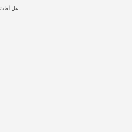
هل أفادت
شكرًا لك! تساعد ملاحظاتك الآخرين على تحديد المعلومات الأ