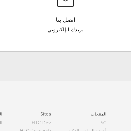
اتصل بنا
بريدك الإلكتروني
العربية - دليل البدء السريع
العربية - دليل المستخدم
العربية - دلیل السلامة والمعلومات التنظیمیة
Française - Guide de démarrage rapide
Française - Mode d'emploi
Française - Guide de sécurité et de réglementation
المنتجات
Sites
ال
English - Quick start guide
5G
HTC Dev
ال
English - User manual
أجهزة الهواتف الذكية
HTC Research