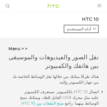
المنتجات
HTC 10‎
VIVE
أدلة المستخدم
G REIGNS
أجهزة الهواتف الذكية
< < Menu
VIVERSE
نقل الصور والفيديوهات والموسيقى
بين هاتفك والكمبيوتر
البرامج + التطبيقات
الدعم
هناك طرقًا يمكنك من خلالها نقل الوسائط الخاصة بك
من جهاز الكمبيوتر وإليه.
أجهزة HTC والملحقات
اتصال
HTC 10
بالكمبيوتر. سيتعرف الكمبيوتر
عليه مثل محرك USB القابل للفك، ويمكنك نسخ
الوسائط بينهما. راجع
نسخ الملفات بين HTC 10