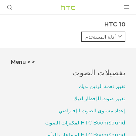
المنتجات
HTC 10‎
VIVE
أدلة المستخدم
G REIGNS
أجهزة الهواتف الذكية
< < Menu
VIVERSE
تفضيلات الصوت
البرامج + التطبيقات
تغيير نغمة الرنين لديك
الدعم
تغيير صوت الإخطار لديك
أجهزة HTC والملحقات
إعداد مستوى الصوت الإفتراضي
HTC BoomSound لمكبرات الصوت
HTC BoomSound لسماعات الرأس