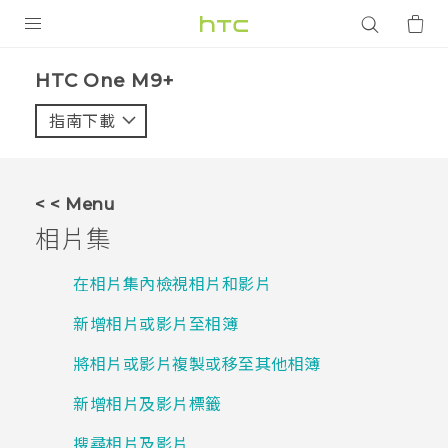
產品
HTC One M9+‎
VIVE
指南下載
智能手機
G REIGNS
< < Menu
配件
相片集
VIVERSE
在相片集內檢視相片和影片
應用程式
新增相片或影片至相簿
支援服務
將相片或影片複製或移至其他相簿
登入
新增相片及影片標籤
搜尋相片及影片