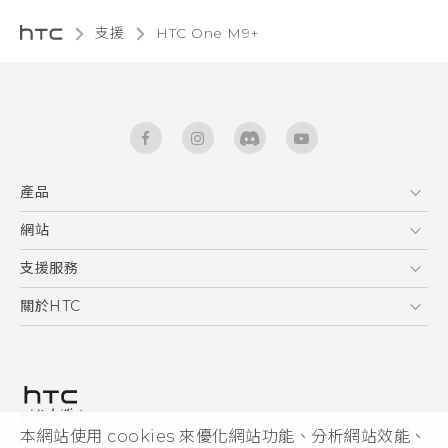
支援
HTC One M9+‎
產品
5G
網站
中文 - 快速入門手冊
智能手機
中文 - 使用手冊
HTC Dev
支援服務
English - Quick start guide
區塊鍊手機
HTC Research
服務中心
關於HTC
English - User manual
配件
產品有限保固說明
ESG
VIVE
公告欄
投資人
私隱政策
產品安全
本網站使用 cookies 來優化網站功能、分析網站效能、