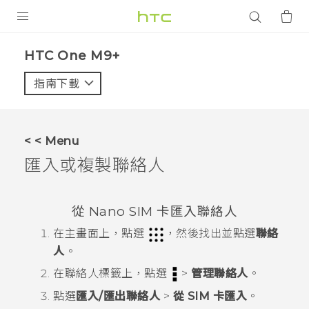
產品
HTC One M9+‎
VIVE
指南下載
智能手機
G REIGNS
< < Menu
配件
匯入或複製聯絡人
VIVERSE
從
Nano SIM
卡匯入聯絡人
應用程式
在
主畫面
上，點選
，然後找出並點選
聯絡
支援服務
人
。
在
聯絡人
標籤上，點選
>
管理聯絡人
。
登入
點選
匯入/匯出聯絡人
>
從 SIM 卡匯入
。