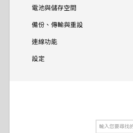
搜尋 HTC One M9+ 和網路
忘記了 Google 帳號的密碼該
為何 HTC Sense 首頁小工具會
可以從舊的 HTC 手機匯入我的
手機通話功能
手動切換位置
電池與儲存空間
HTC Dot View 沒有顯示最近
變更主畫面
怎麼辦？
尋找配對的相片
顯示應用程式推薦？我從未使用
使用聲控自拍
最愛嗎？
分享活動
音樂播放清單
撥打的電話嗎？
最佳表情
瀏覽網頁
過這些類型的應用程式。
訊息
釘選及取消釘選應用程式
電源及儲存空間管理
使用智慧搜尋撥號
備份、傳輸與重設
分類小工具面板和啟動列上的應
為何無法在應用程式內使用多指
檢視 360 全景相片
使用自拍計時器拍照
小算盤應用程式是否有進階小算
接受或拒絕會議邀請
新增歌曲至現正播放清單
HTC Dot View 未顯示音樂控
用程式
GIF 建立工具
手勢？
將網頁加入我的最愛
聯絡人
能否移除 HTC Sense 首頁小工
盤功能？
傳送簡訊 (SMS)
新增應用程式至 HTC Sense 首
制鍵或應用程式通知？
使用語音撥打電話
同步、備份及重設
顯示電池百分比
連線功能
具上的應用程式推薦？
變更影片播放速度
使用連拍組合拍攝自拍照
關閉或延遲活動提醒
更新專輯封面和演出者相片
頁小工具
排列應用程式
連拍合成
為何將手機側向轉動時畫面未跟
清除瀏覽器記錄
聯絡人清單
我收到 One 相片集即將終止服
傳送多媒體訊息 (MMS)
需要更多詳細資料嗎？
撥打分機號碼
查看電池用量
網際網路連線
著旋轉？
新增社交網路、電子郵件帳號等
設定
如何善加利用 HTC Sense 首頁
剪輯影片
務的通知。One 相片集是什
使用前後合拍模式
查看郵件
將歌曲設成鈴聲
開啟及關閉智慧資料夾
物件移除
小工具？
在 HTC One M9+ 上使用
麼？
設定個人檔案
傳送群組訊息
無線分享
Car 開車夥伴
回撥未接來電
查看電池記錄
我透過藍牙傳送了一些檔案到電
同步帳號
設定和隱私權
開啟或關閉數據連線
Google 雲端硬碟
從影片中儲存相片
拍攝全景相片
傳送電子郵件訊息
檢視歌詞
Motion Launch 是什麼？
腦。檔案存到哪裡去了？
何謂 Duo 景深特效？
手機上為何會出現餐廳推薦？
新增新的聯絡人
繼續撰寫訊息草稿
開啟或關閉 藍牙
在 Car 內使用語音指令
快速撥號
使用省電功能
移除帳號
管理數據使用量
啟動免費的Google 雲端硬碟
開啟或關閉定位服務
在相片集中檢視 Zoe
拍攝360 全景相片
讀取及回覆電子郵件訊息
在 YouTube 中尋找音樂影片
開啟或關閉 Motion Launch
開啟透過藍牙接收的檔案時會發
儲存空間
UFocus
可以移除或隱藏鎖定螢幕嗎？
編輯聯絡人的資訊
手勢
回覆訊息
生什麼事？
連接藍牙耳機
在 Car 內搜尋地點
撥打訊息、電子郵件或日曆活動
極致省電模式
備份檔案、資料和設定的方式
Wi-Fi 連線
飛安模式
One 相片集
使用 HDR
管理電子郵件訊息
收聽 FM 收音機
中的電話號碼
查看 Google 雲端硬碟 儲存空
前景突顯
聯繫聯絡人
喚醒進入鎖定螢幕
轉寄訊息
與藍牙裝置解除配對
探索附近的景點
間
延長電池使用時間的提示
使用 HTC 備份
連線到 VPN
排程關閉數據連線的時間
慢動作錄影
搜尋電子郵件訊息
何謂 HTC Connect？
撥打緊急電話
Dimension Plus
匯入或複製聯絡人