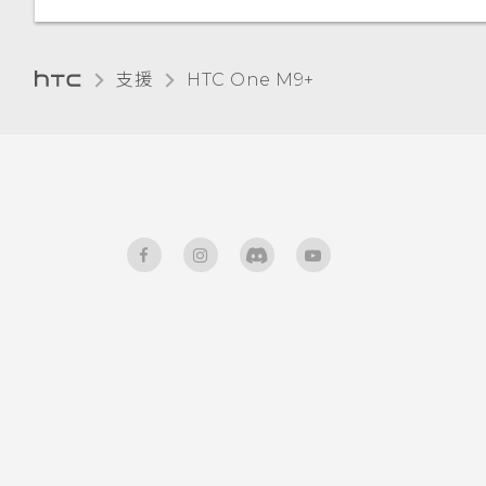
魔法幻境
停用應用程式
與鎖定螢幕通知互動
魔法變臉
為 Nano SIM 卡指派 PIN 碼
支援
HTC One M9+‎
HTC BlinkFeed 通知
協助工具功能
變更鎖定螢幕捷徑
協助工具設定
變更鎖定螢幕桌布
開啟或關閉縮放比例手勢
關閉鎖定螢幕
使用 TalkBack 導覽 HTC One
通知面板
M9+
管理應用程式通知
通知 LED 指示燈