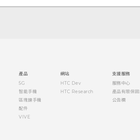
中文 - 快速入門手冊
中文 - 使用手冊
English - Quick start guide
English - User manual
產品
網站
支援服務
5G
HTC Dev
服務中心
智能手機
HTC Research
產品有限保固
區塊鍊手機
公告欄
配件
VIVE