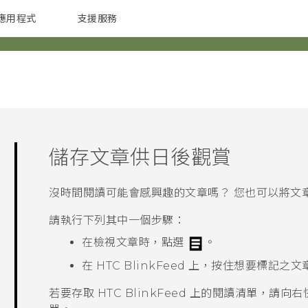
應用程式
支援服務
G REIGNS
配件
儲存文章供日後觀賞
沒時間閱讀可能會感興趣的文章嗎？ 您也可以將文
請執行下列其中一個步驟：
在檢視文章時，點選
。
在
HTC BlinkFeed
上，按住想要標記之文
若要存取
HTC BlinkFeed
上的閱讀清單，請向右