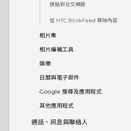
多電力和記憶體？
片及音樂
張貼到社交網路
程式？
開啟應用程式
為何魔法變臉無法在某些相片中
個人化設定
使用音量鍵拍攝相片及影片
使用？
如何設定 HTC BlinkFeed 的
使用快速設定
從 HTC BlinkFeed 移除內容
我的手機為何會變熱？
分享內容
自動重新整理排程？
鈴聲、通知音效和鬧鐘
關閉相機應用程式
為何慢動作影片無法錄下聲音？
認識手機設定
相片集
我的手機是全新的，但可用儲存
切換最近使用的應用程式
離線時能否繼續使用 HTC
主畫面桌布
拍攝連續的相片
空間卻比總容量少。為什麼？
BlinkFeed？
為何不一定每首歌都會顯示歌
相片編輯工具
關於指紋辨識器
在相片集內檢視相片和影片
重新整理內容
詞？
變更顯示字型
用 Duo 景深相機拍照
要如何得知我的手機能否在其他
娛樂
要如何切換 HTC BlinkFeed
更新手機軟體
選取相片進行編輯
新增相片或影片至相簿
國家的本國網路內使用？
和我所下載的主畫面應用程式？
擷取手機畫面
我在旅行時變更了時區，我可以
啟動列
Duo 景深相機使用提示
日曆與電子郵件
從日曆查看目前所在城市與居住
切換 HTC BoomSound 的模
從 Play 商店取得應用程式
調整相片
將相片或影片複製或移至其他相
如何將手機的網際網路連線分享
城市的時差嗎？
如何切換 HTC Sense 鍵盤和第
式
何謂 HTC Sense 首頁小工具？
新增主畫面小工具
Google 搜尋及應用程式
簿
給其他裝置使用？
拍攝自拍和人物照的小秘訣
檢視日曆
三方的輸入法？
從網路下載應用程式
在相片上畫圖
日曆為何沒有顯示活動？
使用 HTC BoomSound 搭配
設定 HTC Sense 首頁小工具
其他應用程式
新增主畫面捷徑
新增相片及影片標籤
使用 Google 即時資訊取得最
手機能在找不到 Wi-Fi 或訊號
使用瞬間美膚套用柔膚美化
排程或編輯活動
HTC Sense 首頁小工具如何運
耳機
解除安裝應用程式
套用相片濾鏡
當下的資訊
太弱時自動切換至行動網路嗎？
作？
如何切換為駕駛模式？
設定住家及工作位置
通話、訊息與聯絡人
個人化 HTC Dot View
編輯主畫面面板
搜尋相片及影片
使用自動自拍
選擇要顯示的日曆
聆聽音樂
美化人物照