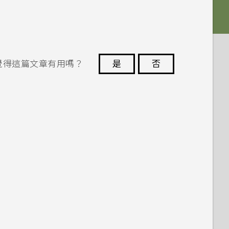
覺得這篇文章有用嗎？
是
否
謝謝您！