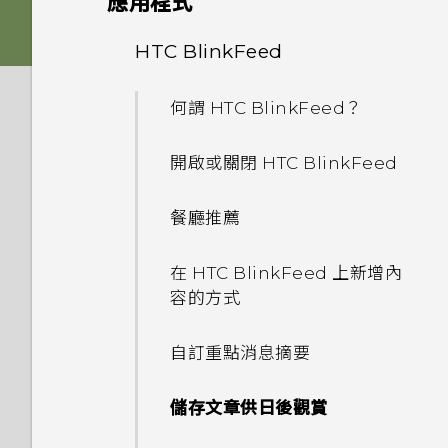
應用程式
Nano SIM 卡以裝入手機內
如何移除重複的聯絡人？
One 相片集終止服務後，我的
嗎？
HTC Sense 首頁
如何在電信業者的網路中新增存
後面板
何謂 主題應用程式？
影像
相片與影片會發生什麼事？
從雲端儲存空間還原備份
HTC BlinkFeed
相機畫面
如何變更電子郵件訊息內的簽
取點？
是否需插入 SIM 卡才能使用
名？
螢幕導覽按鈕
插槽和卡片固定座
下載主題
音效
為什麼 One 相片集終止服務？
從 Android 手機傳輸內容
HTC 傳輸？
選擇拍攝模式
何謂 HTC BlinkFeed？
我無法退出應用程式。我該怎麼
如何讓動態更新及生日顯示在我
新增第四個導覽按鈕
做？
Nano SIM 卡
將主題加入我的最愛
我的 HTC 手機有專用的相機按
從 iPhone 傳輸內容的方式
為何手機對 Motion Launch
縮放
開啟或關閉 HTC BlinkFeed
的來電顯示？
鈕嗎？
手勢沒有反應？
重新排列導覽按鈕
如何關閉 TalkBack？
記憶卡
重新建立自己的主題
透過 iCloud 傳送 iPhone 內
開啟或關閉相機閃光燈
餐廳推薦
螢幕在使用擴音功能時會關閉，
能否讓相機停留在待機模式以節
容
最新版的 HTC BlinkFeed 有
要如何重新開啟螢幕？
休眠模式
如何找出手機的 IMEI/MEID？
為電池充電
混合及配對主題
省電力？要如何設定？
哪些不同？
拍攝相片
在 HTC BlinkFeed 上新增內
透過藍牙從舊手機傳輸聯絡人
容的方式
如何設定預設的簡訊應用程式？
將螢幕解鎖
如何啟用開發人員選項？
切換手機開關
尋找主題
我拍攝的相片是否包含地理標
為何氣象時鐘小工具有時會出現
提示：如何拍出更棒的相片
記？
在 HTC BlinkFeed 上，有時
取得聯絡人及其他內容的其他方
自訂重點消息摘要
為何收不到使用 iPhone 的聯
動作手勢
為何省電模式和極致省電模式都
需要使用手機的快速指引嗎？
卻不會？
分享主題
法
拍攝影片
絡人的訊息？
變成灰色停用狀態？
為何不能套用任何的 Duo 景深
儲存文章供日後觀賞
觸控手勢
特效到手機所拍的相片？
HTC BlinkFeed 是否會消耗過
刪除主題
在手機和電腦之間傳送相片、影
在錄影期間拍照 — 影像相片
如何在訊息內加入簽名？
如何啟用或停用裝置管理員應用