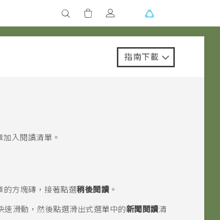
指南下載
章加入閱讀清單。
章的方塊磚，接著點選
稍後閱讀
。
快速滑動，然後點選滑出式選單中的
新聞閱讀
清