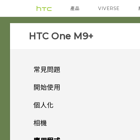
產品
VIVERSE
VIVE
智能手機
HTC One M9+‎
常見問題
SETTINGS
開始使用
COMMUNICATION
手機上的各種便利功能
HTC BoomSound 配備杜比
個人化
音效下的劇院和音樂模式有何差
GETTING STARTED
打開包裝
為何在聯絡人應用程式內看不到
異？
手機設定及傳輸
個人化
相機
最近新增的聯絡人？
APPS & FEATURES
熟悉新手機的功能
我能將 Micro SIM 卡剪小為
個人化
加密功能為預設開啟嗎？
HTC One M9+
指紋感應器
相機
初次設定 HTC One M9+