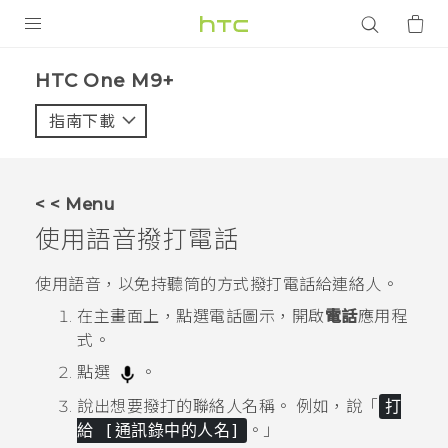
產品
HTC One M9+‎
VIVE
指南下載
智能手機
G REIGNS
< < Menu
配件
使用語音撥打電話
VIVERSE
使用語音，以免持聽筒的方式撥打電話給連絡人。
應用程式
在
主畫面
上，點選電話圖示，開啟
電話
應用程
式。
支援服務
點選
。
登入
說出想要撥打的聯絡人名稱。
例如，說「
打
給 [通訊錄中的人名]
。」