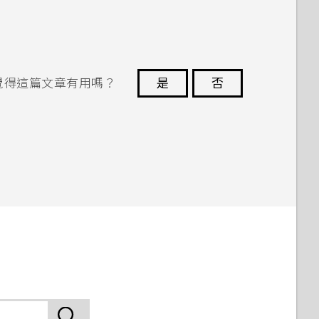
覺得這篇文章有用嗎？
是
否
謝謝您！