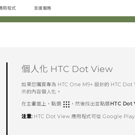
應用程式
支援服務
G REIGNS
配件
個人化
HTC Dot View
如果您購買專為
HTC One M9+
設計的
HTC Dot
示的內容個人化。
在
主畫面
上，點選
，然後找出並點選
HTC Dot 
注意:
HTC Dot View
應用程式可從
Google Play