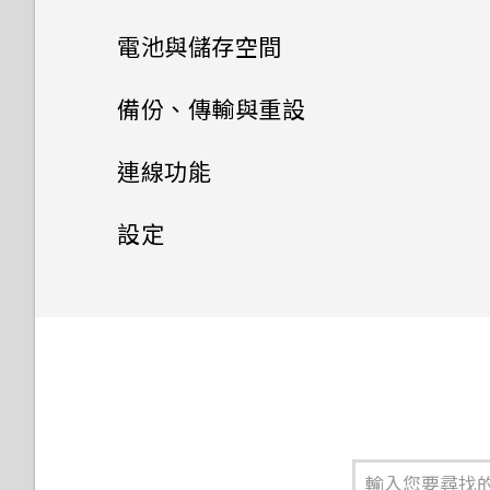
喚醒及解鎖
手動調整相機設定
手機通話功能
魔法變臉
電池與儲存空間
喚醒進入主畫面小工具面板
訊息
將設定另存為拍攝模式
電源及儲存空間管理
使用智慧搜尋撥號
備份、傳輸與重設
喚醒進入 HTC BlinkFeed
聯絡人
傳送簡訊 (SMS)
使用語音撥打電話
同步、備份及重設
顯示電池百分比
連線功能
使用Motion Launch Snap自
聯絡人清單
動啟動相機
傳送多媒體訊息 (MMS)
撥打分機號碼
查看電池用量
網際網路連線
新增社交網路、電子郵件帳號等
設定
設定個人檔案
使用快速撥號撥打電話
傳送群組訊息
無線分享
回撥未接來電
查看電池記錄
同步帳號
設定和隱私權
開啟或關閉數據連線
新增新的聯絡人
設定螢幕鎖定
繼續撰寫訊息草稿
開啟或關閉 藍牙
快速撥號
使用省電功能
移除帳號
管理數據使用量
開啟或關閉定位服務
編輯聯絡人的資訊
設定智慧鎖
回覆訊息
連接藍牙耳機
撥打訊息、電子郵件或日曆活動
極致省電模式
備份檔案、資料和設定的方式
Wi-Fi 連線
飛安模式
中的電話號碼
聯繫聯絡人
開啟或關閉鎖定螢幕通知
轉寄訊息
與藍牙裝置解除配對
延長電池使用時間的提示
使用 HTC 備份
連線到 VPN
排程關閉數據連線的時間
撥打緊急電話