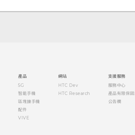
中文 - 快速入門手冊
中文 - 使用手冊
English - Quick start guide
English - User manual
產品
網站
支援服務
5G
HTC Dev
服務中心
智能手機
HTC Research
產品有限保固
區塊鍊手機
公告欄
配件
VIVE