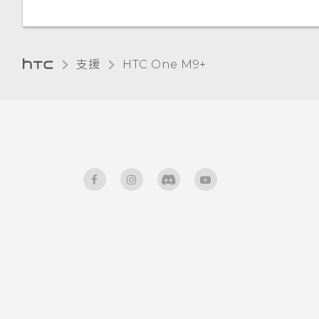
選取、複製及貼上文字
設)
停用應用程式
HTC Sense 鍵盤
為 Nano SIM 卡指派 PIN 碼
支援
HTC One M9+‎
輸入文字
協助工具功能
使用文字預測輸入文字
協助工具設定
使用滑行鍵盤
開啟或關閉縮放比例手勢
語音輸入文字
使用 TalkBack 導覽 HTC One
M9+
硬體或連線發生了問題嗎？