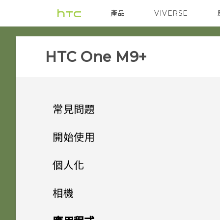
產品
VIVERSE
VIVE
智能手機
HTC One M9+‎
常見問題
SETTINGS
開始使用
COMMUNICATION
手機上的各種便利功能
HTC BoomSound 配備杜比
個人化
音效下的劇院和音樂模式有何差
GETTING STARTED
打開包裝
為何在聯絡人應用程式內看不到
異？
手機設定及傳輸
個人化
相機
最近新增的聯絡人？
APPS & FEATURES
熟悉新手機的功能
我能將 Micro SIM 卡剪小為
個人化
加密功能為預設開啟嗎？
HTC One M9+
指紋感應器
相機
初次設定 HTC One M9+