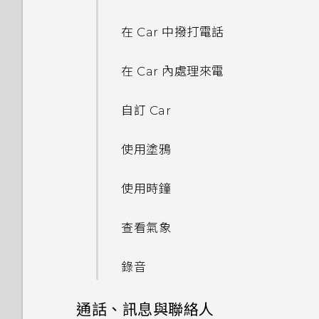
忘記了 Google 帳號的密碼該
使用 Exchange ActiveSync
為何 HTC Sense 首頁小工具會
使用 HTC Connect 分享媒體
可以從舊的 HTC 手機匯入我的
手動切換位置
端硬碟
魔法拼貼
變更主畫面
怎麼辦？
電子郵件
顯示應用程式推薦？我從未使用
使用聲控自拍
最愛嗎？
在 Car 中撥打電話
過這些類型的應用程式。
傳送音樂至 Blackfire 相容喇
釘選及取消釘選應用程式
關於 Google 地圖
在網路上分享套用 Duo 景深特
分類小工具面板和啟動列上的應
為何無法在應用程式內使用多指
新增電子郵件帳號
使用自拍計時器拍照
叭
小算盤應用程式是否有進階小算
在 Car 內處理來電
效的相片
用程式
手勢？
能否移除 HTC Sense 首頁小工
盤功能？
新增應用程式至 HTC Sense 首
在地圖上移動
具上的應用程式推薦？
智慧同步有何作用？
使用連拍組合拍攝自拍照
將音樂傳送至支援
頁小工具
自訂 Car
在網路上檢視 Duo 景深特效
排列應用程式
為何將手機側向轉動時畫面未跟
Qualcomm AllPlay 智慧媒體
我收到 One 相片集即將終止服
搜尋位置
著旋轉？
如何善加利用 HTC Sense 首頁
平台的喇叭
務的通知。One 相片集是什
使用前後合拍模式
開啟及關閉智慧資料夾
使用塗鴉
線形效果
小工具？
麼？
規劃路線
我透過藍牙傳送了一些檔案到電
HTC BoomSound Connect
拍攝全景相片
Motion Launch 是什麼？
使用時鐘
鏤空特效
腦。檔案存到哪裡去了？
手機上為何會出現餐廳推薦？
應用程式
觀賞 YouTube 上的影片
拍攝360 全景相片
開啟或關閉 Motion Launch
查看氣象
幻影萬花筒
開啟透過藍牙接收的檔案時會發
可以移除或隱藏鎖定螢幕嗎？
手勢
建立影片播放清單
生什麼事？
使用 HDR
錄音
雙重曝光
喚醒進入鎖定螢幕
慢動作錄影
通話、訊息與聯絡人
魔法幻境