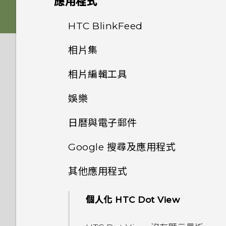
應用程式
Nano SIM 卡以裝入手機內
如何移除重複的聯絡人？
One 相片集終止服務後，我的
嗎？
HTC Sense 首頁
如何在電信業者的網路中新增存
後面板
何謂 主題應用程式？
影像
相片與影片會發生什麼事？
從雲端儲存空間還原備份
HTC BlinkFeed
相機畫面
如何變更電子郵件訊息內的簽
取點？
是否需插入 SIM 卡才能使用
名？
螢幕導覽按鈕
插槽和卡片固定座
下載主題
相片集
音效
為什麼 One 相片集終止服務？
從 Android 手機傳輸內容
HTC 傳輸？
選擇拍攝模式
何謂 HTC BlinkFeed？
我無法退出應用程式。我該怎麼
如何讓動態更新及生日顯示在我
新增第四個導覽按鈕
做？
相片編輯工具
Nano SIM 卡
將主題加入我的最愛
在相片集內檢視相片和影片
我的 HTC 手機有專用的相機按
從 iPhone 傳輸內容的方式
為何手機對 Motion Launch
縮放
開啟或關閉 HTC BlinkFeed
的來電顯示？
鈕嗎？
手勢沒有反應？
娛樂
重新排列導覽按鈕
如何關閉 TalkBack？
選取相片進行編輯
記憶卡
重新建立自己的主題
新增相片或影片至相簿
透過 iCloud 傳送 iPhone 內
開啟或關閉相機閃光燈
餐廳推薦
螢幕在使用擴音功能時會關閉，
能否讓相機停留在待機模式以節
容
最新版的 HTC BlinkFeed 有
日曆與電子郵件
要如何重新開啟螢幕？
切換 HTC BoomSound 的模
休眠模式
如何找出手機的 IMEI/MEID？
調整相片
為電池充電
混合及配對主題
省電力？要如何設定？
哪些不同？
將相片或影片複製或移至其他相
拍攝相片
在 HTC BlinkFeed 上新增內
式
Google 搜尋及應用程式
簿
透過藍牙從舊手機傳輸聯絡人
容的方式
檢視日曆
如何設定預設的簡訊應用程式？
將螢幕解鎖
如何啟用開發人員選項？
在相片上畫圖
切換手機開關
尋找主題
我拍攝的相片是否包含地理標
為何氣象時鐘小工具有時會出現
提示：如何拍出更棒的相片
使用 HTC BoomSound 搭配
其他應用程式
記？
在 HTC BlinkFeed 上，有時
新增相片及影片標籤
使用 Google 即時資訊取得最
取得聯絡人及其他內容的其他方
自訂重點消息摘要
排程或編輯活動
耳機
為何收不到使用 iPhone 的聯
動作手勢
為何省電模式和極致省電模式都
套用相片濾鏡
需要使用手機的快速指引嗎？
卻不會？
分享主題
當下的資訊
法
拍攝影片
絡人的訊息？
變成灰色停用狀態？
個人化 HTC Dot View
為何不能套用任何的 Duo 景深
搜尋相片及影片
儲存文章供日後觀賞
選擇要顯示的日曆
聆聽音樂
觸控手勢
特效到手機所拍的相片？
美化人物照
HTC BlinkFeed 是否會消耗過
刪除主題
搜尋 HTC One M9+ 和網路
在手機和電腦之間傳送相片、影
在錄影期間拍照 — 影像相片
如何在訊息內加入簽名？
如何啟用或停用裝置管理員應用