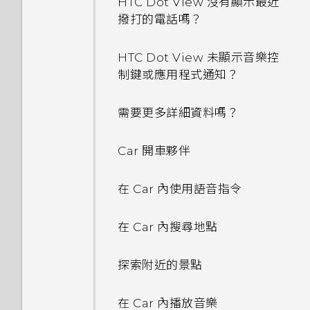
多電力和記憶體？
HTC Dot View 沒有顯示最近
片及音樂
尋找配對的相片
張貼到社交網路
分享活動
音樂播放清單
程式？
開啟應用程式
撥打的電話嗎？
為何魔法變臉無法在某些相片中
最佳表情
個人化設定
瀏覽網頁
使用音量鍵拍攝相片及影片
使用？
如何設定 HTC BlinkFeed 的
使用快速設定
檢視 360 全景相片
從 HTC BlinkFeed 移除內容
接受或拒絕會議邀請
新增歌曲至現正播放清單
我的手機為何會變熱？
分享內容
自動重新整理排程？
HTC Dot View 未顯示音樂控
GIF 建立工具
鈴聲、通知音效和鬧鐘
將網頁加入我的最愛
關閉相機應用程式
制鍵或應用程式通知？
為何慢動作影片無法錄下聲音？
認識手機設定
變更影片播放速度
關閉或延遲活動提醒
更新專輯封面和演出者相片
我的手機是全新的，但可用儲存
切換最近使用的應用程式
離線時能否繼續使用 HTC
連拍合成
主畫面桌布
清除瀏覽器記錄
拍攝連續的相片
空間卻比總容量少。為什麼？
BlinkFeed？
需要更多詳細資料嗎？
為何不一定每首歌都會顯示歌
關於指紋辨識器
剪輯影片
查看郵件
將歌曲設成鈴聲
重新整理內容
詞？
物件移除
變更顯示字型
在 HTC One M9+ 上使用
用 Duo 景深相機拍照
要如何得知我的手機能否在其他
要如何切換 HTC BlinkFeed
Car 開車夥伴
Google 雲端硬碟
更新手機軟體
從影片中儲存相片
國家的本國網路內使用？
傳送電子郵件訊息
檢視歌詞
和我所下載的主畫面應用程式？
擷取手機畫面
我在旅行時變更了時區，我可以
何謂 Duo 景深特效？
啟動列
Duo 景深相機使用提示
從日曆查看目前所在城市與居住
在 Car 內使用語音指令
啟動免費的Google 雲端硬碟
從 Play 商店取得應用程式
在相片集中檢視 Zoe
如何將手機的網際網路連線分享
讀取及回覆電子郵件訊息
在 YouTube 中尋找音樂影片
城市的時差嗎？
如何切換 HTC Sense 鍵盤和第
何謂 HTC Sense 首頁小工具？
儲存空間
UFocus
新增主畫面小工具
給其他裝置使用？
拍攝自拍和人物照的小秘訣
三方的輸入法？
在 Car 內搜尋地點
從網路下載應用程式
One 相片集
管理電子郵件訊息
收聽 FM 收音機
日曆為何沒有顯示活動？
設定 HTC Sense 首頁小工具
查看 Google 雲端硬碟 儲存空
前景突顯
新增主畫面捷徑
手機能在找不到 Wi-Fi 或訊號
使用瞬間美膚套用柔膚美化
HTC Sense 首頁小工具如何運
探索附近的景點
間
解除安裝應用程式
太弱時自動切換至行動網路嗎？
搜尋電子郵件訊息
作？
何謂 HTC Connect？
如何切換為駕駛模式？
設定住家及工作位置
Dimension Plus
編輯主畫面面板
使用自動自拍
在 Car 內播放音樂
上傳相片和影片至 Google 雲