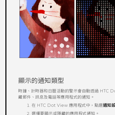
顯示的通知類型
時鐘、計時器和日曆活動的警示會自動透過
HTC D
藏
郵件
、
訊息
及
電話
等應用程式的通知。
在
HTC Dot View
應用程式中，點選
通知
選擇要顯示或隱藏的應用程式通知。