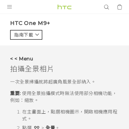
產品
HTC One M9+‎
VIVE
指南下載
智能手機
G REIGNS
< < Menu
配件
拍攝全景相片
VIVERSE
一次全景掃攝就將超廣角風景全部納入。
應用程式
重要:
使用全景拍攝模式時無法使用部分相機功能，
例如：縮放。
支援服務
在
主畫面
上，點選相機圖示，開啟
相機
應用程
登入
式。
點選
>
全景
。