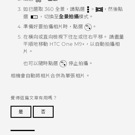
如已選取
360 全景
，請點選
>
，然後點
選
，切換至
全景拍攝
模式。
準備好要拍攝相片時，點選
。
在橫向或直向檢視下往左或往右平移。
請盡量
平順地移動
HTC One M9+
，以自動拍攝相
片。
也可以隨時點選
停止拍攝。
相機會自動將相片合併為單張相片。
覺得這篇文章有用嗎？
是
否
謝謝您！