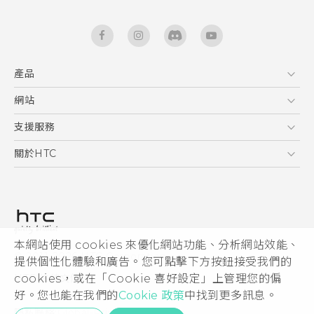
產品
5G
網站
中文 - 快速入門手冊
智能手機
中文 - 使用手冊
HTC Dev
支援服務
English - Quick start guide
區塊鍊手機
HTC Research
服務中心
關於HTC
English - User manual
配件
產品有限保固說明
ESG
VIVE
公告欄
投資人
私隱政策
產品安全
本網站使用 cookies 來優化網站功能、分析網站效能、
© 2011-2026 HTC Corporation
提供個性化體驗和廣告。您可點擊下方按鈕接受我們的
加入HTC
HTC 法律文件
cookies，或在「Cookie 喜好設定」上管理您的偏
Security and Privacy Whitepaper
好。您也能在我們的
Cookie 政策
中找到更多訊息。
隱私聯絡:
Global-Privacy@htc.com