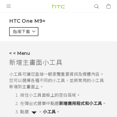
產品
HTC One M9+‎
VIVE
指南下載
智能手機
G REIGNS
< < Menu
配件
新增主畫面小工具
VIVERSE
小工具可讓您直接一眼瀏覽重要資訊及媒體內容。
您可以選擇各種不同的小工具，並將常用的小工具
應用程式
新增到主畫面上。
支援服務
按住小工具面板上的空白區域。
在彈出式選單中點選
新增應用程式和小工具
。
登入
點選
>
小工具
。