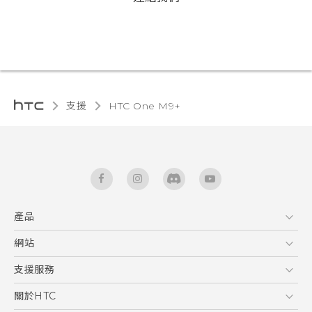
支援
HTC One M9+‎
產品
5G
網站
中文 - 快速入門手冊
智能手機
中文 - 使用手冊
HTC Dev
支援服務
English - Quick start guide
區塊鍊手機
HTC Research
服務中心
關於HTC
English - User manual
配件