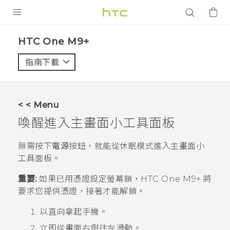
產品
HTC One M9+‎
VIVE
指南下載
智能手機
G REIGNS
< < Menu
配件
喚醒進入主畫面小工具面板
VIVERSE
無需按下
電源
按鈕，就能從休眠模式進入主畫面小
工具面板。
應用程式
重要:
如果已用憑證設定螢幕鎖，
HTC One M9+
將
支援服務
要求您提供憑證，接著才能解鎖。
登入
以直向拿起手機。
立即從畫面右側往左滑動。