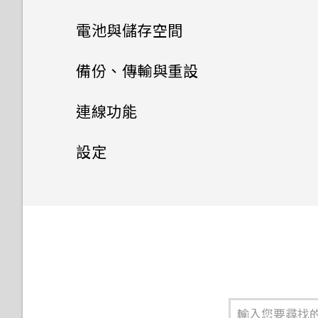
喚醒及解鎖
手動調整相機設定
手機通話功能
魔法變臉
電池與儲存空間
喚醒進入主畫面小工具面板
訊息
將設定另存為拍攝模式
電源及儲存空間管理
使用智慧搜尋撥號
備份、傳輸與重設
喚醒進入 HTC BlinkFeed
聯絡人
傳送簡訊 (SMS)
使用語音撥打電話
同步、備份及重設
顯示電池百分比
連線功能
使用Motion Launch Snap自
聯絡人清單
動啟動相機
傳送多媒體訊息 (MMS)
撥打分機號碼
查看電池用量
網際網路連線
新增社交網路、電子郵件帳號等
設定
設定個人檔案
使用快速撥號撥打電話
傳送群組訊息
無線分享
回撥未接來電
查看電池記錄
同步帳號
設定和隱私權
開啟或關閉數據連線
新增新的聯絡人
設定螢幕鎖定
繼續撰寫訊息草稿
開啟或關閉 藍牙
快速撥號
使用省電功能
移除帳號
管理數據使用量
開啟或關閉定位服務
編輯聯絡人的資訊
設定智慧鎖
回覆訊息
連接藍牙耳機
撥打訊息、電子郵件或日曆活動
極致省電模式
備份檔案、資料和設定的方式
Wi-Fi 連線
飛安模式
中的電話號碼
聯繫聯絡人
開啟或關閉鎖定螢幕通知
轉寄訊息
與藍牙裝置解除配對
延長電池使用時間的提示
使用 HTC 備份
連線到 VPN
排程關閉數據連線的時間
撥打緊急電話