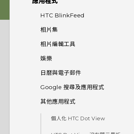
應用程式
Nano SIM 卡以裝入手機內
如何移除重複的聯絡人？
One 相片集終止服務後，我的
嗎？
HTC Sense 首頁
如何在電信業者的網路中新增存
後面板
何謂 主題應用程式？
影像
相片與影片會發生什麼事？
從雲端儲存空間還原備份
HTC BlinkFeed
相機畫面
如何變更電子郵件訊息內的簽
取點？
是否需插入 SIM 卡才能使用
名？
螢幕導覽按鈕
插槽和卡片固定座
下載主題
相片集
音效
為什麼 One 相片集終止服務？
從 Android 手機傳輸內容
HTC 傳輸？
選擇拍攝模式
何謂 HTC BlinkFeed？
我無法退出應用程式。我該怎麼
如何讓動態更新及生日顯示在我
新增第四個導覽按鈕
做？
相片編輯工具
Nano SIM 卡
將主題加入我的最愛
在相片集內檢視相片和影片
我的 HTC 手機有專用的相機按
從 iPhone 傳輸內容的方式
為何手機對 Motion Launch
縮放
開啟或關閉 HTC BlinkFeed
的來電顯示？
鈕嗎？
手勢沒有反應？
娛樂
重新排列導覽按鈕
如何關閉 TalkBack？
選取相片進行編輯
記憶卡
重新建立自己的主題
新增相片或影片至相簿
透過 iCloud 傳送 iPhone 內
開啟或關閉相機閃光燈
餐廳推薦
螢幕在使用擴音功能時會關閉，
能否讓相機停留在待機模式以節
容
最新版的 HTC BlinkFeed 有
日曆與電子郵件
要如何重新開啟螢幕？
切換 HTC BoomSound 的模
休眠模式
如何找出手機的 IMEI/MEID？
調整相片
為電池充電
混合及配對主題
省電力？要如何設定？
哪些不同？
將相片或影片複製或移至其他相
拍攝相片
在 HTC BlinkFeed 上新增內
式
Google 搜尋及應用程式
簿
透過藍牙從舊手機傳輸聯絡人
容的方式
檢視日曆
如何設定預設的簡訊應用程式？
將螢幕解鎖
如何啟用開發人員選項？
在相片上畫圖
切換手機開關
尋找主題
我拍攝的相片是否包含地理標
為何氣象時鐘小工具有時會出現
提示：如何拍出更棒的相片
使用 HTC BoomSound 搭配
其他應用程式
記？
在 HTC BlinkFeed 上，有時
新增相片及影片標籤
使用 Google 即時資訊取得最
取得聯絡人及其他內容的其他方
自訂重點消息摘要
排程或編輯活動
耳機
為何收不到使用 iPhone 的聯
動作手勢
為何省電模式和極致省電模式都
套用相片濾鏡
需要使用手機的快速指引嗎？
卻不會？
分享主題
當下的資訊
法
拍攝影片
絡人的訊息？
變成灰色停用狀態？
個人化 HTC Dot View
為何不能套用任何的 Duo 景深
搜尋相片及影片
儲存文章供日後觀賞
選擇要顯示的日曆
聆聽音樂
觸控手勢
特效到手機所拍的相片？
美化人物照
HTC BlinkFeed 是否會消耗過
刪除主題
搜尋 HTC One M9+ 和網路
在手機和電腦之間傳送相片、影
在錄影期間拍照 — 影像相片
如何在訊息內加入簽名？
如何啟用或停用裝置管理員應用