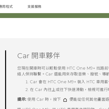
應用程式
支援服務
G REIGNS
配件
Car
開車夥伴
您現在開車時可以輕鬆使用
HTC One M9+
找路前
絡人保持聯繫。
Car
還能用來存取音樂、撥號、導
Car
會在
HTC One M9+
裝入 HTC 車用
在
Car
內往上或往下快速滑動，檢視可進行
提示:
使用
Car
時，按下
便能從任何其他畫面