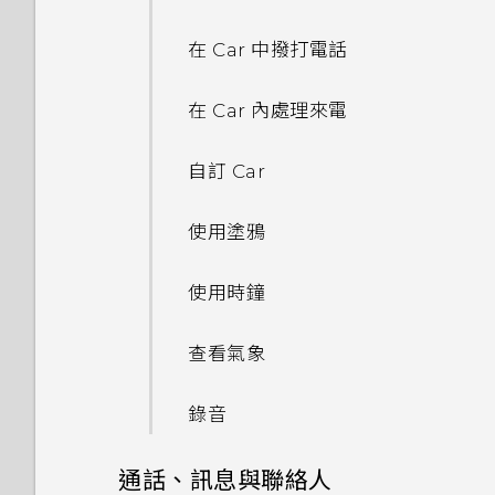
忘記了 Google 帳號的密碼該
使用 Exchange ActiveSync
為何 HTC Sense 首頁小工具會
使用 HTC Connect 分享媒體
可以從舊的 HTC 手機匯入我的
手動切換位置
端硬碟
魔法拼貼
變更主畫面
怎麼辦？
電子郵件
顯示應用程式推薦？我從未使用
使用聲控自拍
最愛嗎？
在 Car 中撥打電話
過這些類型的應用程式。
傳送音樂至 Blackfire 相容喇
釘選及取消釘選應用程式
關於 Google 地圖
在網路上分享套用 Duo 景深特
分類小工具面板和啟動列上的應
為何無法在應用程式內使用多指
新增電子郵件帳號
使用自拍計時器拍照
叭
小算盤應用程式是否有進階小算
在 Car 內處理來電
效的相片
用程式
手勢？
能否移除 HTC Sense 首頁小工
盤功能？
新增應用程式至 HTC Sense 首
在地圖上移動
具上的應用程式推薦？
智慧同步有何作用？
使用連拍組合拍攝自拍照
將音樂傳送至支援
頁小工具
自訂 Car
在網路上檢視 Duo 景深特效
排列應用程式
為何將手機側向轉動時畫面未跟
Qualcomm AllPlay 智慧媒體
我收到 One 相片集即將終止服
搜尋位置
著旋轉？
如何善加利用 HTC Sense 首頁
平台的喇叭
務的通知。One 相片集是什
使用前後合拍模式
開啟及關閉智慧資料夾
使用塗鴉
線形效果
小工具？
麼？
規劃路線
我透過藍牙傳送了一些檔案到電
HTC BoomSound Connect
拍攝全景相片
Motion Launch 是什麼？
使用時鐘
鏤空特效
腦。檔案存到哪裡去了？
手機上為何會出現餐廳推薦？
應用程式
觀賞 YouTube 上的影片
拍攝360 全景相片
開啟或關閉 Motion Launch
查看氣象
幻影萬花筒
開啟透過藍牙接收的檔案時會發
可以移除或隱藏鎖定螢幕嗎？
手勢
建立影片播放清單
生什麼事？
使用 HDR
錄音
雙重曝光
喚醒進入鎖定螢幕
慢動作錄影
通話、訊息與聯絡人
魔法幻境