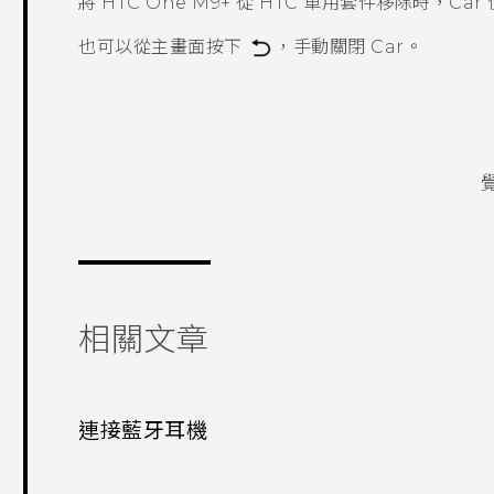
將
HTC One M9+
從 HTC 車用套件移除時，
Car
也可以從主畫面按下
，手動關閉
Car
。
相關文章
連接藍牙耳機