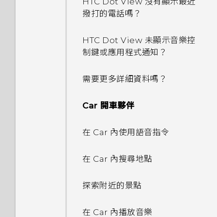
多電力和記憶體？
HTC Dot View 沒有顯示最近
片及音樂
尋找配對的相片
張貼到社交網路
分享活動
音樂播放清單
程式？
開啟應用程式
撥打的電話嗎？
為何魔法變臉無法在某些相片中
最佳表情
個人化設定
瀏覽網頁
使用音量鍵拍攝相片及影片
使用？
如何設定 HTC BlinkFeed 的
使用快速設定
檢視 360 全景相片
從 HTC BlinkFeed 移除內容
接受或拒絕會議邀請
新增歌曲至現正播放清單
我的手機為何會變熱？
分享內容
自動重新整理排程？
HTC Dot View 未顯示音樂控
GIF 建立工具
鈴聲、通知音效和鬧鐘
將網頁加入我的最愛
關閉相機應用程式
制鍵或應用程式通知？
為何慢動作影片無法錄下聲音？
認識手機設定
變更影片播放速度
關閉或延遲活動提醒
更新專輯封面和演出者相片
我的手機是全新的，但可用儲存
切換最近使用的應用程式
離線時能否繼續使用 HTC
連拍合成
主畫面桌布
清除瀏覽器記錄
拍攝連續的相片
空間卻比總容量少。為什麼？
BlinkFeed？
需要更多詳細資料嗎？
為何不一定每首歌都會顯示歌
關於指紋辨識器
剪輯影片
查看郵件
將歌曲設成鈴聲
重新整理內容
詞？
物件移除
變更顯示字型
在 HTC One M9+ 上使用
用 Duo 景深相機拍照
要如何得知我的手機能否在其他
要如何切換 HTC BlinkFeed
Car 開車夥伴
Google 雲端硬碟
更新手機軟體
從影片中儲存相片
國家的本國網路內使用？
傳送電子郵件訊息
檢視歌詞
和我所下載的主畫面應用程式？
擷取手機畫面
我在旅行時變更了時區，我可以
何謂 Duo 景深特效？
啟動列
Duo 景深相機使用提示
從日曆查看目前所在城市與居住
在 Car 內使用語音指令
啟動免費的Google 雲端硬碟
從 Play 商店取得應用程式
在相片集中檢視 Zoe
如何將手機的網際網路連線分享
讀取及回覆電子郵件訊息
在 YouTube 中尋找音樂影片
城市的時差嗎？
如何切換 HTC Sense 鍵盤和第
何謂 HTC Sense 首頁小工具？
儲存空間
UFocus
新增主畫面小工具
給其他裝置使用？
拍攝自拍和人物照的小秘訣
三方的輸入法？
在 Car 內搜尋地點
從網路下載應用程式
One 相片集
管理電子郵件訊息
收聽 FM 收音機
日曆為何沒有顯示活動？
設定 HTC Sense 首頁小工具
查看 Google 雲端硬碟 儲存空
前景突顯
新增主畫面捷徑
手機能在找不到 Wi-Fi 或訊號
使用瞬間美膚套用柔膚美化
HTC Sense 首頁小工具如何運
探索附近的景點
間
解除安裝應用程式
太弱時自動切換至行動網路嗎？
搜尋電子郵件訊息
作？
何謂 HTC Connect？
如何切換為駕駛模式？
設定住家及工作位置
Dimension Plus
編輯主畫面面板
使用自動自拍
在 Car 內播放音樂
上傳相片和影片至 Google 雲