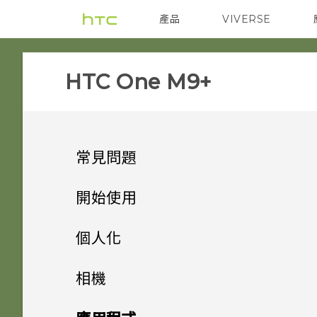
產品
VIVERSE
VIVE
智能手機
HTC One M9+‎
常見問題
SETTINGS
開始使用
COMMUNICATION
手機上的各種便利功能
HTC BoomSound 配備杜比
個人化
音效下的劇院和音樂模式有何差
GETTING STARTED
打開包裝
為何在聯絡人應用程式內看不到
異？
手機設定及傳輸
個人化
相機
最近新增的聯絡人？
APPS & FEATURES
熟悉新手機的功能
我能將 Micro SIM 卡剪小為
個人化
加密功能為預設開啟嗎？
HTC One M9+
指紋感應器
相機
初次設定 HTC One M9+