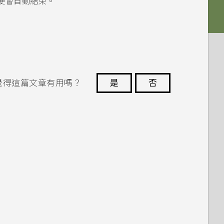
便會自動結束。
覺得這篇文章有用嗎？
是
否
謝謝您！