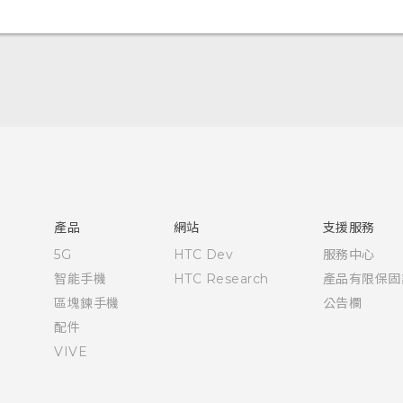
中文 - 快速入門手冊
中文 - 使用手冊
English - Quick start guide
English - User manual
產品
網站
支援服務
5G
HTC Dev
服務中心
智能手機
HTC Research
產品有限保固
區塊鍊手機
公告欄
配件
VIVE