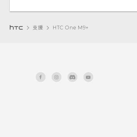
選取、複製及貼上文字
設)
停用應用程式
HTC Sense 鍵盤
為 Nano SIM 卡指派 PIN 碼
支援
HTC One M9+‎
輸入文字
協助工具功能
使用文字預測輸入文字
協助工具設定
使用滑行鍵盤
開啟或關閉縮放比例手勢
語音輸入文字
使用 TalkBack 導覽 HTC One
M9+
硬體或連線發生了問題嗎？