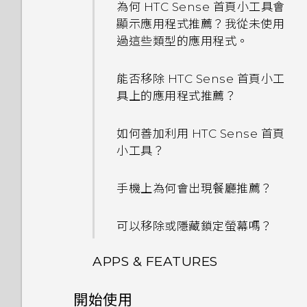
忘記了 Google 帳號的密碼該
為何 HTC Sense 首頁小工具會
怎麼辦？
顯示應用程式推薦？我從未使用
過這些類型的應用程式。
為何無法在應用程式內使用多指
手勢？
能否移除 HTC Sense 首頁小工
具上的應用程式推薦？
為何將手機側向轉動時畫面未跟
著旋轉？
如何善加利用 HTC Sense 首頁
小工具？
我透過藍牙傳送了一些檔案到電
腦。檔案存到哪裡去了？
手機上為何會出現餐廳推薦？
開啟透過藍牙接收的檔案時會發
可以移除或隱藏鎖定螢幕嗎？
生什麼事？
APPS & FEATURES
開始使用
One 相片集終止服務後，我的