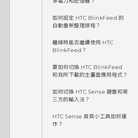
多電力和記憶體？
程式？
如何設定 HTC BlinkFeed 的
我的手機為何會變熱？
自動重新整理排程？
我的手機是全新的，但可用儲存
離線時能否繼續使用 HTC
空間卻比總容量少。為什麼？
BlinkFeed？
要如何得知我的手機能否在其他
要如何切換 HTC BlinkFeed
國家的本國網路內使用？
和我所下載的主畫面應用程式？
如何將手機的網際網路連線分享
如何切換 HTC Sense 鍵盤和第
給其他裝置使用？
三方的輸入法？
手機能在找不到 Wi-Fi 或訊號
HTC Sense 首頁小工具如何運
太弱時自動切換至行動網路嗎？
作？