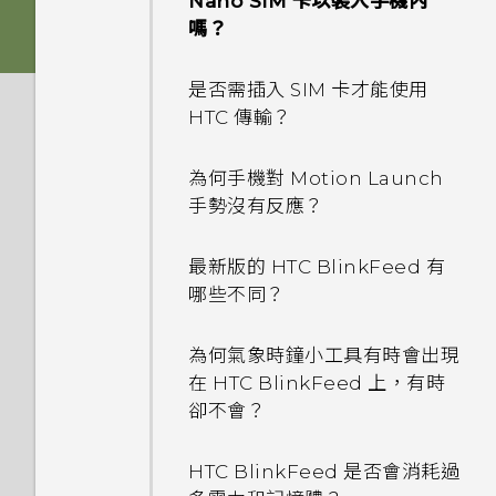
Nano SIM 卡以裝入手機內
如何移除重複的聯絡人？
嗎？
如何在電信業者的網路中新增存
如何變更電子郵件訊息內的簽
取點？
是否需插入 SIM 卡才能使用
名？
HTC 傳輸？
我無法退出應用程式。我該怎麼
如何讓動態更新及生日顯示在我
做？
為何手機對 Motion Launch
的來電顯示？
手勢沒有反應？
如何關閉 TalkBack？
螢幕在使用擴音功能時會關閉，
最新版的 HTC BlinkFeed 有
要如何重新開啟螢幕？
如何找出手機的 IMEI/MEID？
哪些不同？
如何設定預設的簡訊應用程式？
如何啟用開發人員選項？
為何氣象時鐘小工具有時會出現
在 HTC BlinkFeed 上，有時
為何收不到使用 iPhone 的聯
為何省電模式和極致省電模式都
卻不會？
絡人的訊息？
變成灰色停用狀態？
HTC BlinkFeed 是否會消耗過
如何在訊息內加入簽名？
如何啟用或停用裝置管理員應用