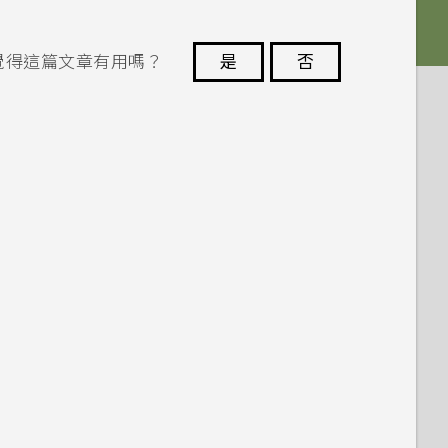
覺得這篇文章有用嗎？
是
否
謝謝您！