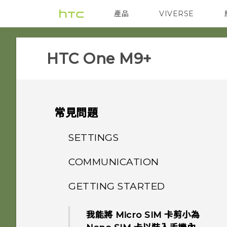
產品
VIVERSE
VIVE
智能手機
HTC One M9+‎
常見問題
SETTINGS
COMMUNICATION
HTC BoomSound 配備杜比
音效下的劇院和音樂模式有何差
GETTING STARTED
為何在聯絡人應用程式內看不到
異？
最近新增的聯絡人？
我能將 Micro SIM 卡剪小為
加密功能為預設開啟嗎？