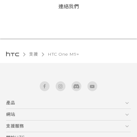
連絡我們
支援
HTC One M9+‎
產品
5G
網站
中文 - 快速入門手冊
智能手機
中文 - 使用手冊
HTC Dev
支援服務
English - Quick start guide
區塊鍊手機
HTC Research
服務中心