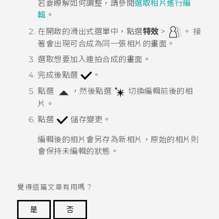
若要瞭解如何調整，請參閱
選取相片進行編
輯
。
在開啟的滑出式選單中，點選
特效
>
。
接
著會出現可合成為同一張相片的畫面。
選取想要加入連拍合成的畫面。
完成後點選
。
點選
，然後點選
切換編輯前後的相
片。
點選
儲存變更。
編輯後的相片會另存為新相片，原始的相片則
會保持未編輯的狀態。
覺得這篇文章有用嗎？
是
否