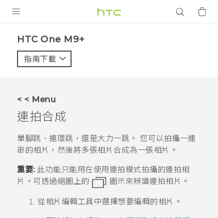
產品
HTC One M9+‎
VIVE
指南下載
智能手機
G REIGNS
< < Menu
配件
連拍合成
VIVERSE
單腳跳、連環跳，還是大力一跳。 您可以拍攝一連
串的相片，然後將多張相片合成為一張相片。
應用程式
重要:
此功能只能用在使用連拍模式拍攝的連拍相
支援服務
片。可透過縮圖上的
圖示來辨識連拍相片。
登入
從
相片編輯工具
中選擇想要編輯的相片。