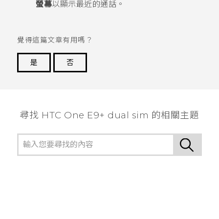
螢幕
以顯示最近的通話。
覺得這篇文章有用嗎？
是
否
謝謝您！
尋找 HTC One E9+ dual sim 的相關主題