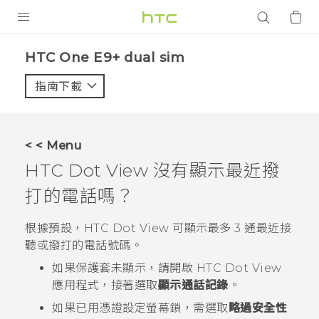
產品
HTC One E9+ dual sim‎
VIVE
指南下載
智能手機
G REIGNS
< < Menu
配件
HTC Dot View
沒有顯示最近撥
VIVERSE
打的電話嗎？
應用程式
根據預設，
HTC Dot View
可顯示最多 3 通最近接
聽或撥打的電話號碼。
支援服務
如果保護套未顯示，請開啟
HTC Dot View
應用程式，接著選取
顯示通話記錄
。
登入
如果已用憑證設定螢幕鎖，需選取
略過安全性