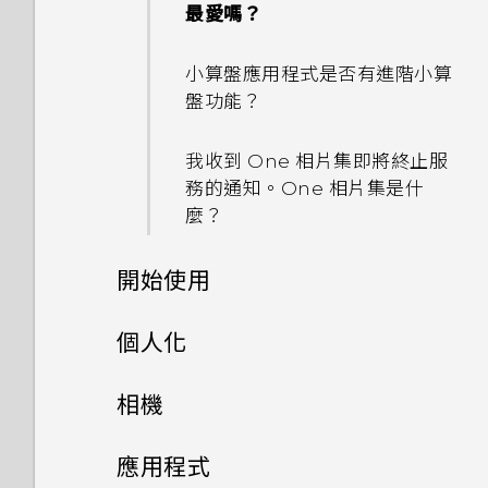
最愛嗎？
能否移除 HTC Sense 首頁小工
忘記了 Google 帳號的密碼該
具上的應用程式推薦？
小算盤應用程式是否有進階小算
怎麼辦？
盤功能？
如何善加利用 HTC Sense 首頁
為何無法在應用程式內使用多指
小工具？
我收到 One 相片集即將終止服
手勢？
務的通知。One 相片集是什
手機上為何會出現餐廳推薦？
麼？
為何將手機側向轉動時畫面未跟
著旋轉？
可以移除或隱藏鎖定螢幕嗎？
開始使用
我透過藍牙傳送了一些檔案到電
手機上的各種便利功能
個人化
腦。檔案存到哪裡去了？
打開包裝
手機設定及傳輸
個人化
相機
開啟透過藍牙接收的檔案時會發
生什麼事？
熟悉新手機的功能
個人化
需要使用手機的快速指引嗎？
影像
相機
初次設定 HTC One E9‍+
應用程式