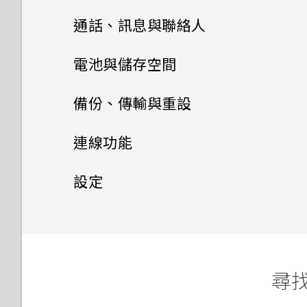
HTC Sense 首頁
HTC One E9‍+
刪除主題
音效
從雲端儲存空間還原備份
HTC BlinkFeed
相機畫面
通話、訊息與聯絡人
螢幕導覽按鈕
雙 Nano SIM 卡
何謂 主題應用程式？
相片集
從 Android 手機傳輸內容
選擇拍攝模式
手機通話功能
何謂 HTC BlinkFeed？
電池與儲存空間
新增第四個導覽按鈕
相片編輯工具
記憶卡
下載主題
訊息
在相片集內檢視相片和影片
從 iPhone 傳輸內容的方式
縮放
開啟或關閉 HTC BlinkFeed
電源及儲存空間管理
通話記錄
備份、傳輸與重設
娛樂
重新排列導覽按鈕
聯絡人
選取相片進行編輯
電池
將主題加入我的最愛
新增相片或影片至相簿
傳送多媒體訊息 (MMS)
透過 iCloud 傳送 iPhone 內
開啟或關閉相機閃光燈
餐廳推薦
切換靜音、震動和一般模式
同步、備份及重設
顯示電池百分比
連線功能
容
日曆與電子郵件
切換 HTC BoomSound 的模
休眠模式
調整相片
切換手機開關
聯絡人清單
重新建立自己的主題
將相片或影片複製或移至其他相
傳送簡訊 (SMS)
拍攝相片
在 HTC BlinkFeed 上新增內
本國撥號
式
查看電池用量
網際網路連線
移除帳號
設定
Google 搜尋及應用程式
簿
取得聯絡人及其他內容的其他方
容的方式
檢視日曆
重新整理內容
在相片上畫圖
使用雙網路管理員管理 Nano
設定個人檔案
混合及配對主題
法
傳送群組訊息
無線分享
提示：如何拍出更棒的相片
撥打緊急電話
使用 HTC BoomSound 搭配
查看電池記錄
新增社交網路、電子郵件帳號等
設定和隱私權
開啟或關閉數據連線
其他應用程式
SIM 卡
新增相片及影片標籤
使用 Google 即時資訊取得最
自訂重點消息摘要
排程或編輯活動
耳機
擷取手機畫面
套用相片濾鏡
新增新的聯絡人
尋找主題
當下的資訊
透過藍牙從舊手機傳輸聯絡人
繼續撰寫訊息草稿
拍攝影片
開啟或關閉 藍牙
收到來電
使用省電功能
同步帳號
管理數據使用量
開啟或關閉定位服務
個人化 HTC Dot View
搜尋相片及影片
儲存文章供日後觀賞
選擇要顯示的日曆
聆聽音樂
將螢幕解鎖
美化人物照
尋找
編輯聯絡人的資訊
分享主題
搜尋 HTC One E9‍+ 和網路
解除安裝應用程式
回覆訊息
在錄影期間拍照 — 影像相片
連接藍牙耳機
通話期間可以執行的動作
極致省電模式
備份檔案、資料和設定的方式
Wi-Fi 連線
飛安模式
HTC Dot View 沒有顯示最近
尋找配對的相片
張貼到社交網路
分享活動
音樂播放清單