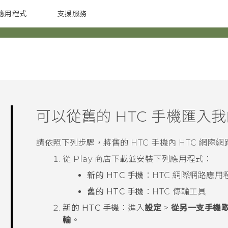
應用程式
支援服務
G REIGNS
配件
可以從舊的 HTC 手機匯入
請依照下列步驟，將舊的 HTC 手機內 HTC
網際網
從
Play 商店
下載並安裝下列應用程式：
新的 HTC 手機
：HTC
網際網路
應用
舊的 HTC 手機
：HTC 傳輸工具
新的 HTC 手機
：進入
設定
>
從另一支手機
輸
。