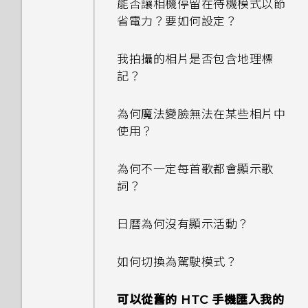
自動重新整理排程？
能否讓相機停留在待機模式以節
省電力？要如何設定？
如何啟用或停用裝置管理員應用
離線時能否繼續使用 HTC
程式？
BlinkFeed？
我拍攝的相片是否包含地理標
記？
我的手機為何會變熱？
要如何切換 HTC BlinkFeed
和我所下載的主畫面應用程式？
為何魔法變臉無法在某些相片中
我的手機是全新的，但可用儲存
使用？
空間卻比總容量少。為什麼？
如何切換 HTC Sense 鍵盤和第
三方的輸入法？
為何不一定每首歌都會顯示歌
要如何得知我的手機能否在其他
詞？
國家的本國網路內使用？
HTC Sense 首頁小工具如何運
作？
日曆為何沒有顯示活動？
如何將手機的網際網路連線分享
給其他裝置使用？
為何 HTC Sense 首頁小工具會
如何切換為駕駛模式？
顯示應用程式推薦？我從未使用
手機能在找不到 Wi-Fi 或訊號
過這些類型的應用程式。
可以從舊的 HTC 手機匯入我的
太弱時自動切換至行動網路嗎？