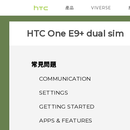
產品
VIVERSE
VIVE
智能手機
HTC One E9+ dual sim‎
常見問題
COMMUNICATION
SETTINGS
如何讓動態更新及生日顯示在我
的來電顯示？
GETTING STARTED
HTC BoomSound 配備杜比
音效下的劇院和音樂模式有何差
螢幕在使用擴音功能時會關閉，
APPS & FEATURES
我能將 Micro SIM 卡剪小為
異？
要如何重新開啟螢幕？