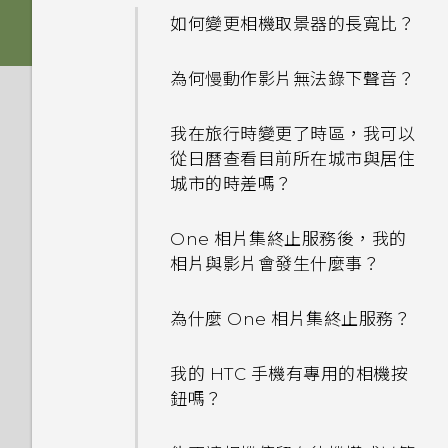
Nano SIM 卡以裝入手機內
如何變更相機取景器的長寬比？
嗎？
加密功能為預設開啟嗎？
如何設定預設的簡訊應用程式？
為何慢動作影片無法錄下聲音？
是否需插入 SIM 卡才能使用
如何在電信業者的網路中新增存
為何收不到使用 iPhone 的聯
HTC 傳輸？
取點？
絡人的訊息？
我在旅行時變更了時區，我可以
從日曆查看目前所在城市與居住
為何手機對 Motion Launch
我無法退出應用程式。我該怎麼
如何在訊息內加入簽名？
城市的時差嗎？
手勢沒有反應？
做？
為何在聯絡人應用程式內看不到
One 相片集終止服務後，我的
為何氣象時鐘小工具有時會出現
如何關閉 TalkBack？
最近新增的聯絡人？
相片與影片會發生什麼事？
在 HTC BlinkFeed 上，有時
卻不會？
如何找出手機的 IMEI/MEID？
如何移除重複的聯絡人？
為什麼 One 相片集終止服務？
HTC BlinkFeed 是否會消耗過
如何啟用開發人員選項？
如何變更電子郵件訊息內的簽
多電力和記憶體？
我的 HTC 手機有專用的相機按
名？
鈕嗎？
為何省電模式和極致省電模式都
如何設定 HTC BlinkFeed 的
變成灰色停用狀態？