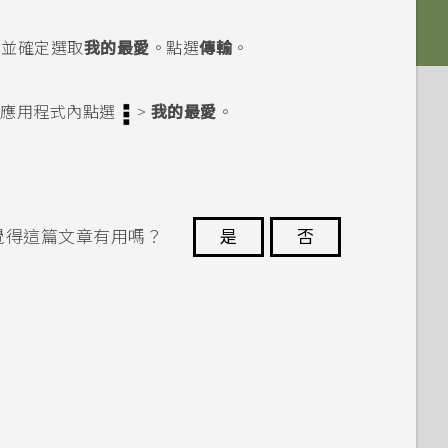
，並確定選取
我的最愛
。點選
傳輸
。
路
應用程式內點選
>
我的最愛
。
覺得這篇文章有用嗎？
是
否
謝謝您！