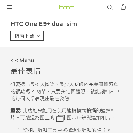
產品
HTC One E9+ dual sim‎
VIVE
指南下載
智能手機
G REIGNS
< < Menu
配件
最佳表情
VIVERSE
想要選出最多人微笑、最少人眨眼的完美團體照真
的很難嗎？ 簡單，只要美化團體照，就能讓相片中
應用程式
的每個人都表現出最佳姿態。
支援服務
重要:
此功能只能用在使用連拍模式拍攝的連拍相
片。可透過縮圖上的
圖示來辨識連拍相片。
登入
從
相片編輯工具
中選擇想要編輯的相片。