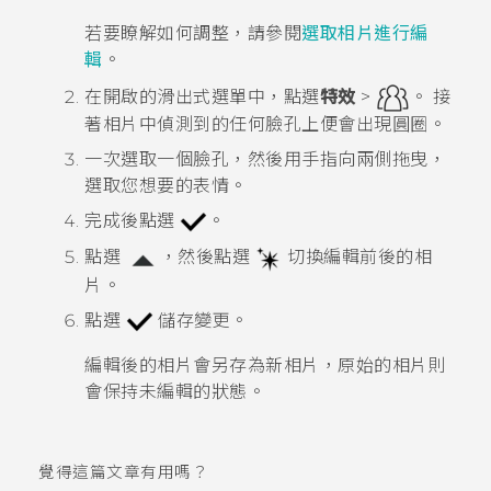
若要瞭解如何調整，請參閱
選取相片進行編
輯
。
在開啟的滑出式選單中，點選
特效
>
。
接
著相片中偵測到的任何臉孔上便會出現圓圈。
一次選取一個臉孔，然後用手指向兩側拖曳，
選取您想要的表情。
完成後點選
。
點選
，然後點選
切換編輯前後的相
片。
點選
儲存變更。
編輯後的相片會另存為新相片，原始的相片則
會保持未編輯的狀態。
覺得這篇文章有用嗎？