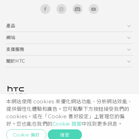
產品
5G
網站
快速入門手冊
智能手機
使用手冊
HTC Dev
支援服務
區塊鍊手機
HTC Research
服務中心
關於HTC
配件
產品有限保固說明
ESG
VIVE
公告欄
投資人
私隱政策
產品安全
本網站使用 cookies 來優化網站功能、分析網站效能、
© 2011-2026 HTC Corporation
提供個性化體驗和廣告。您可點擊下方按鈕接受我們的
加入HTC
cookies，或在「Cookie 喜好設定」上管理您的偏
HTC 法律文件
Security and Privacy Whitepaper
好。您也能在我們的
Cookie 政策
中找到更多訊息。
隱私聯絡:
Global-Privacy@htc.com
Cookie 偏好
接受