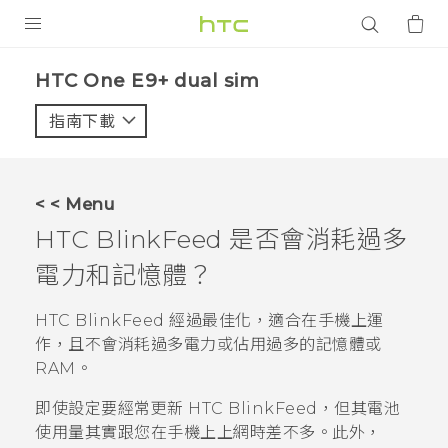
產品
HTC One E9+ dual sim‎
VIVE
指南下載
智能手機
G REIGNS
< < Menu
配件
HTC BlinkFeed
是否會消耗過多
VIVERSE
電力和記憶體？
應用程式
HTC BlinkFeed
經過最佳化，適合在手機上運
作，且不會消耗過多電力或佔用過多的記憶體或
支援服務
RAM。
登入
即使設定要經常更新
HTC BlinkFeed
，但其電池
使用量其實跟您在手機上上網時差不多。此外，