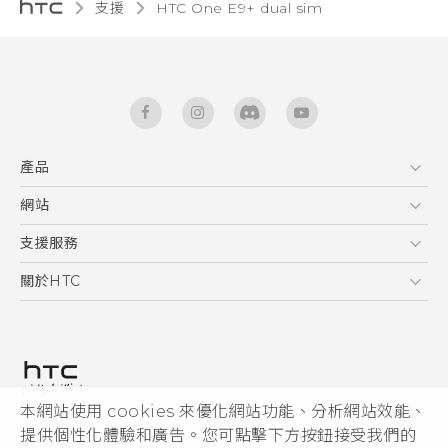
支援
HTC One E9+ dual sim‎
產品
5G
網站
快速入門手冊
智能手機
使用手冊
HTC Dev
支援服務
區塊鍊手機
HTC Research
服務中心
關於HTC
配件
產品有限保固說明
ESG
VIVE
公告欄
投資人
私隱政策
產品安全
本網站使用 cookies 來優化網站功能、分析網站效能、
© 2011-2026 HTC Corporation
提供個性化體驗和廣告。您可點擊下方按鈕接受我們的
加入HTC