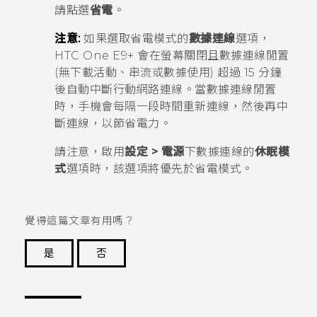
請點選
省電
。
注意:
如果選取省電模式的
數據連線
選項，
HTC One E9‍+
會在螢幕關閉且數據連線閒置
(無下載活動、串流或數據使用) 超過 15 分鐘
後自動中斷行動網路連線。當數據連線閒置
時，手機會每隔一段時間重新連線，然後再中
斷連線，以節省電力。
請注意，啟用
設定 > 電源
下數據連線的
休眠模
式
選項時，該選項將優先於省電模式。
覺得這篇文章有用嗎？
是
否
謝謝您！