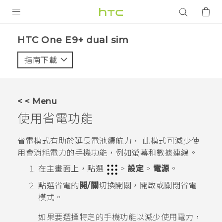
產品
HTC One E9+ dual sim‎
VIVE
指南下載
智能手機
G REIGNS
< < Menu
配件
使用省電功能
VIVERSE
省電模式有助於延長電池續航力， 此模式可減少使
用會消耗電力的手機功能，例如螢幕和數據連線。
應用程式
在
主畫面
上，點選
>
設定
>
電源
。
支援服務
點選省電的
開/關
切換開關，開啟或關閉省電
模式。
登入
如果要選擇特定的手機功能以減少使用電力，