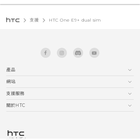
支援
HTC One E9+ dual sim‎
產品
5G
網站
快速入門手冊
智能手機
使用手冊
HTC Dev
支援服務
區塊鍊手機
HTC Research
服務中心
關於HTC
配件
產品有限保固說明
ESG
VIVE
公告欄
投資人
私隱政策