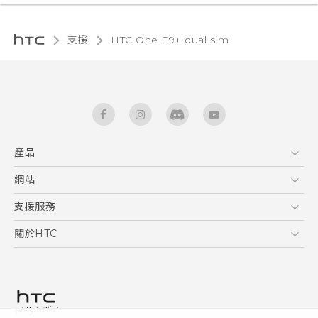
支援
HTC One E9+ dual sim‎
產品
5G
網站
快速入門手冊
智能手機
使用手冊
HTC Dev
支援服務
區塊鍊手機
HTC Research
服務中心
關於HTC
配件
產品有限保固說明
ESG
VIVE
公告欄
投資人
私隱政策