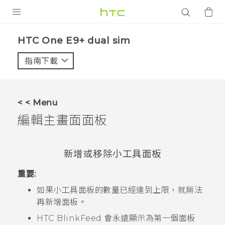
產品
HTC One E9+ dual sim‎
VIVE
指南下載
智能手機
G REIGNS
< < Menu
配件
編輯主畫面面板
VIVERSE
新增或移除小工具面板
應用程式
重要:
支援服務
如果小工具面板的數量已經達到上限，就無法
登入
再新增面板。
HTC BlinkFeed
會永遠顯示為第一個面板