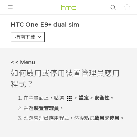
產品
HTC One E9+ dual sim‎
VIVE
指南下載
智能手機
G REIGNS
< < Menu
配件
如何啟用或停用裝置管理員應用
VIVERSE
程式？
應用程式
在
主畫面
上，點選
>
設定
>
安全性
。
點選
裝置管理員
。
支援服務
點選管理員應用程式，然後點選
啟用
或
停用
。
登入