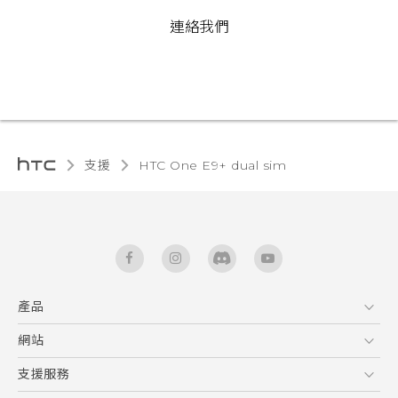
連絡我們
支援
HTC One E9+ dual sim‎
產品
5G
網站
快速入門手冊
智能手機
使用手冊
HTC Dev
支援服務
區塊鍊手機
HTC Research