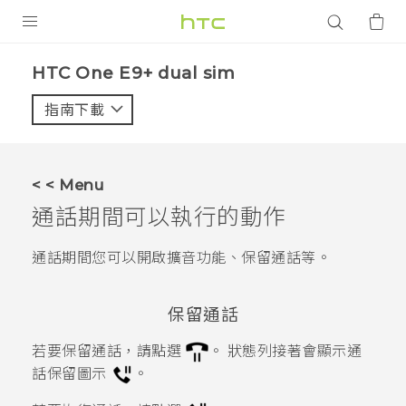
產品
HTC One E9+ dual sim‎
VIVE
指南下載
智能手機
G REIGNS
< < Menu
配件
通話期間可以執行的動作
VIVERSE
通話期間您可以開啟擴音功能、保留通話等。
應用程式
保留通話
支援服務
若要保留通話，請點選
。
狀態列接著會顯示通
登入
話保留圖示
。