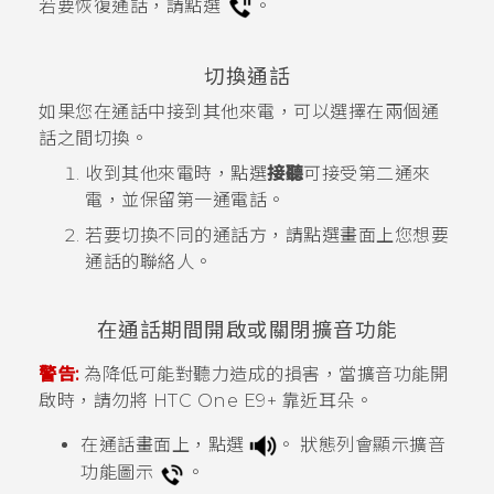
若要恢復通話，請點選
。
切換通話
如果您在通話中接到其他來電，可以選擇在兩個通
話之間切換。
收到其他來電時，點選
接聽
可接受第二通來
電，並保留第一通電話。
若要切換不同的通話方，請點選畫面上您想要
通話的聯絡人。
在通話期間開啟或關閉擴音功能
警告:
為降低可能對聽力造成的損害，當擴音功能開
啟時，請勿將
HTC One E9‍+
靠近耳朵。
在通話畫面上，點選
。
狀態列會顯示擴音
功能圖示
。