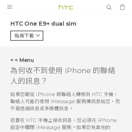
產品
HTC One E9+ dual sim‎
VIVE
指南下載
智能手機
G REIGNS
< < Menu
配件
為何收不到使用 iPhone 的聯絡
VIVERSE
人的訊息？
應用程式
如果您剛從
iPhone
將聯絡人轉移到 HTC 手機，
聯絡人可能仍使用
iMessage
服務傳訊息給您，而
支援服務
不是透過訊息或多媒體訊息。
登入
若要在 HTC 手機上接收訊息，您必須在
iPhone
設定中關閉
iMessage
服務。如果您有其他的