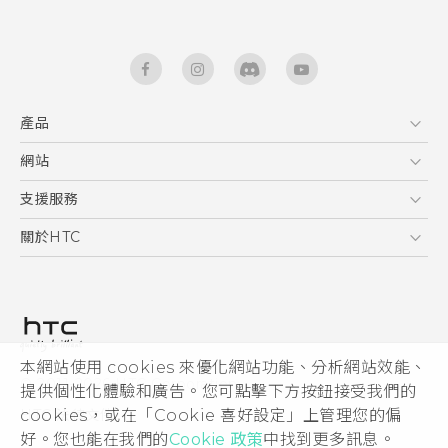
產品
5G
網站
快速入門手冊
智能手機
使用手冊
HTC Dev
支援服務
區塊鍊手機
HTC Research
服務中心
關於HTC
配件
產品有限保固說明
ESG
VIVE
公告欄
投資人
私隱政策
產品安全
本網站使用 cookies 來優化網站功能、分析網站效能、
© 2011-2026 HTC Corporation
提供個性化體驗和廣告。您可點擊下方按鈕接受我們的
加入HTC
cookies，或在「Cookie 喜好設定」上管理您的偏
HTC 法律文件
Security and Privacy Whitepaper
好。您也能在我們的
Cookie 政策
中找到更多訊息。