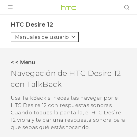
PRODUCTOS
HTC Desire 12‎
VIVE
Manuales de usuario
G REIGNS
SMARTPHONES
< < Menu
ACCESORIOS
Navegación de
HTC Desire 12
VIVERSE
con
TalkBack
AYUDA
Usa
TalkBack
si necesitas navegar por el
HTC Desire 12
con respuestas sonoras.
Dispositivos y accesorios HTC
Iniciar sesión
Cuando toques la pantalla, el
HTC Desire
12
vibra y te dar una respuesta sonora para
que sepas qué estás tocando.