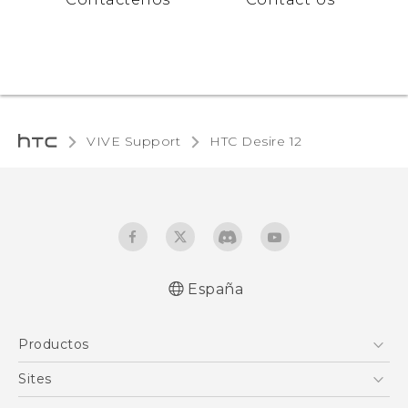
VIVE Support
HTC Desire 12‎
España
Español - Manual de inicio rápido
Productos
Español - Manual de usuario
Español - Guía de información legal y
Smartphones
Sites
seguridad
5G