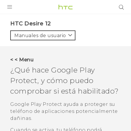
PRODUCTOS
HTC Desire 12‎
VIVE
Manuales de usuario
G REIGNS
SMARTPHONES
< < Menu
ACCESORIOS
¿Qué hace
Google Play
VIVERSE
Protect
, y cómo puedo
comprobar si está habilitado?
AYUDA
Dispositivos y accesorios HTC
Google Play Protect
ayuda a proteger su
Iniciar sesión
teléfono de aplicaciones potencialmente
dañinas.
Cuando se activa, tu teléfono podrá