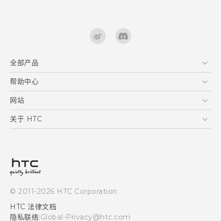
全部产品
区块链智能手机
帮助中心
用户指南
VIVE
在线客服
网站
支援与服务
HTC Dev
关于 HTC
产品保固说明
HTC Research
ESG
客户服务中心
新闻稿
投资人
隐私政策
© 2011-2026 HTC Corporation
产品安全
HTC 法律文档
加入HTC
隐私联络:
Global-Privacy@htc.com