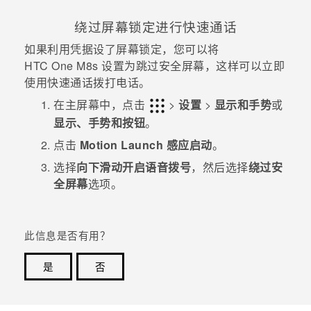
绕过屏幕锁定进行快速通话
如果利用凭据设了屏幕锁定，您可以将
HTC One M8s
设置为跳过安全屏幕，这样可以立即
使用快速通话拨打电话。
在
主屏幕
中，点击
>
设置
>
显示和手势
或
显示、手势和按钮
。
点击
Motion Launch 感应启动
。
选择
向下滑动开启语音拨号
，然后选择
绕过安
全屏幕
选项。
此信息是否有用？
是
否
谢谢！您的反馈可以帮助其他人了解最有用的信息。