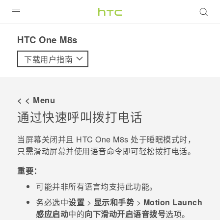
全部产品
HTC One M8s‎
VIVE
下载用户指南
VIVERSE
< < Menu
支持帮助
通过快速呼叫拨打电话
在线客服
当屏幕关闭并且
HTC One M8s
处于睡眠模式时，
只需滑动屏幕并使用语音命令即可轻松拨打电话。
重要：
可能并非所有语言均支持此功能。
务必选中
设置
>
显示和手势
>
Motion Launch
感应启动
中的
向下滑动开启语音拨号
选项。