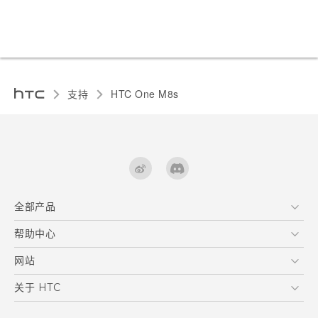
支持
HTC One M8s‎
全部产品
区块链智能手机
帮助中心
用户指南
VIVE
在线客服
网站
支援与服务
HTC Dev
关于 HTC
产品保固说明
HTC Research
ESG