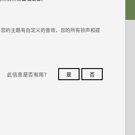
果您的主题有自定义的音效，您的所有铃声和提
此信息是否有用？
是
否
您的反馈可以帮助其他人了解最有用的信息。