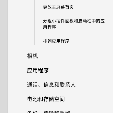
更改主屏幕首页
为何我的日历活动不显示出来？
设置 HTC Sense 首页小插件
手机重新启动或开机时为何会提
示我输入密码或解密手机？
分组小插件面板和启动栏中的应
HTC 手机是否配有专用的相机
设置住宅和工作位置
用程序
键？
如何查看所连接的 WLAN 网络
什么是 Motion Launch 感应启
的 IP 地址?
排列应用程序
为何有些照片上无法使用变脸妙
动？
拍？
如何开启 USB 连接仅充电模
相机
打开或关闭 Motion Launch 感
式?
我拍摄的照片是否包含地理标
应启动手势
相机
应用程序
签？
如何设置应用程序的权限？
唤醒锁定屏幕
HTC BlinkFeed
相机屏幕
通话、信息和联系人
可否使相机待机以节省电池电
如何管理应用程序自动启动?
量？如何操作？
唤醒和解锁
相册
选择拍摄模式
手机通话
什么是 HTC BlinkFeed？
电池和存储空间
我通过蓝牙发送了一些文件到电
为何不能将双镜头特效应用到用
相片编辑工具
唤醒主屏幕小插件面板
脑。它们在哪里？
信息
剪辑视频
缩放
打开或关闭 HTC BlinkFeed
电源和存储管理
手机拍摄的照片？
用智能拨号拨打电话