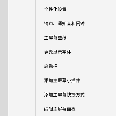
如何删除重复的联系人？
计算器功能？
消息。为什么？
使用快速设置
休眠模式
个性化设置
为何省电模式和高级省电模式都
如何更改电子邮件中的签名？
最新的 HTC BlinkFeed 中有何
HTC Sense 首页小插件如何工
了解您的设置
显示为灰色？
解锁屏幕
变化？
铃声、通知音和闹钟
作？
更新手机软件
如何启用或停用“设备管理器”应
动作手势
为何 HTC BlinkFeed 中有时会
主屏幕壁纸
如何能充分利用 HTC Sense 主
用程序？
出现天气时钟小插件，有时却不
屏幕小插件？
从应用商店获取应用程序
触控手势
会？
更改显示字体
手机为何会发热？
为何手机上会显示餐厅建议？
从网络下载应用程序
打开应用程序
HTC BlinkFeed 是否使用过多
启动栏
如何检查我的手机上有多少内
电量和内存？
可否移除或隐藏锁定屏幕？
卸载应用程序
存，以及内存使用量？
手动切换位置
添加主屏幕小插件
HTC BlinkFeed 自动刷新计划
我的手机是全新的，但可用存储
是什么？
固定和取消固定应用程序
添加主屏幕快捷方式
低于总容量。为什么？
离线时可否继续使用 HTC
什么是 HTC Sense 首页小插
编辑主屏幕面板
将 microSD 卡用作移动存储和
BlinkFeed？
件？
内部存储有什么区别？