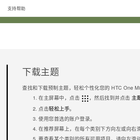
支持帮助
在线客服
下载主题
查找和下载预制主题，轻松个性化您的
HTC One M
在
主
屏幕中，点击
，然后找到并点击
主
点击
轻松上手
。
使用您首选的账户登录。
在
推荐
屏幕上，在每个类别下方向左或向右
要查看某个类别的所有可用项目，请向左滑