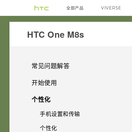
全部产品
VIVERSE
VIVE
HTC One M8s‎
常见问题解答
SETTINGS
开始使用
GETTING STARTED
最新功能
Android 6.0 中的深睡模式如何
个性化
节省电池电量？
APPS & FEATURES
打开包装
是否要插入 SIM 卡才能使用
手机设置和传输
Android 6.0 Marshmallow
HTC 传输？
Android 6.0 中的应用程序待机
COMMUNICATION
使用新手机的第一周
如何更改摄像头取景器纵横比？
个性化
模式如何节省电池电量？
HTC One M8s
软件和应用程序更新
第一次设置 HTC One M8s