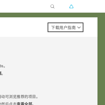
下载用户指南
8s
。
题
。
滑动可浏览推荐的项目。
动然后点击
查看全部
。