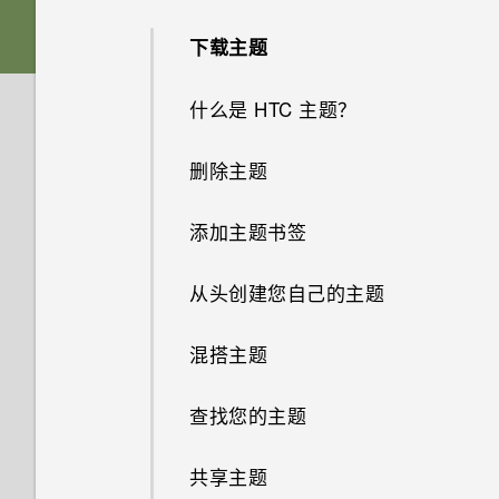
可否将 micro SIM 卡裁剪为
在免提通话时，屏幕关闭了。如
为何慢镜头视频没有录音？
nano SIM 卡，装入手机中？
分享内容
“设置”中的电池优化有什么作
卡槽与卡座
下载主题
何重新打开？
从 HTC 备份还原内容
用？
有问题时如何对手机进行故障排
如何在 HTC BlinkFeed 和我下
切换最近打开的应用程序
nano SIM 卡
什么是 HTC 主题？
如何设置默认的短信应用程序？
从 Android 手机传输内容
除？
载的主屏幕应用程序之间切换？
如何将接入点添加到我的移动运
刷新内容
营商网络？
存储卡
删除主题
为何收不到使用 iPhone 的联系
从 iPhone 传输内容的方式
我以前一直使用 HTC 备份。为
为何我的手机不响应 Motion
人的短信？
什么 HTC 备份中看不到备份选
Launch 感应启动手势？
抓拍手机屏幕
我无法退出某一应用程序。怎么
为电池充电
添加主题书签
通过 iCloud 传输 iPhone 内容
项了？
办？
如何在短信息中添加签名？
新版软件更新中有什么新功能和
HTC Sense 首页
打开或关闭电源
从头创建您自己的主题
通过蓝牙从旧手机传输联系人
我在旅行期间更改了时区。可否
特色？
如何找到手机的 IMEI/MEID 号
我无法发送和接收短信息。怎么
在日历中查看当前城市和居住城
码？
屏幕导航按钮
混搭主题
办？
市之间的时差？
获取联系人等内容的其他方式
如何在 HTC Sense 键盘和第三
方输入法之间切换？
如何启用开发人员选项?
更改第四导航键
查找您的主题
为何联系人应用程序中看不到最
如何切换到驾车模式？
在手机和电脑之间传输照片、视
新添加的联系人？
频和音乐
在格式化存储卡以用作内部存储
如何查看正在运行的应用程序列
重排导航按钮
共享主题
计算器应用程序中是否提供高级
时，我看到表示该卡速度较慢的
表？