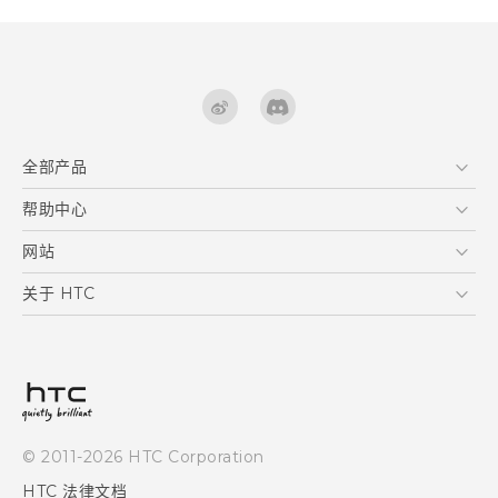
全部产品
区块链智能手机
帮助中心
用户指南
VIVE
在线客服
网站
支援与服务
HTC Dev
关于 HTC
产品保固说明
HTC Research
ESG
客户服务中心
新闻稿
投资人
隐私政策
© 2011-2026 HTC Corporation
产品安全
HTC 法律文档