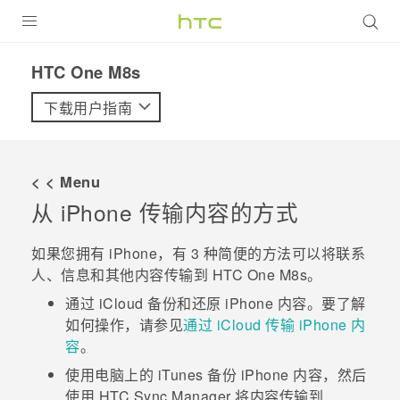
全部产品
HTC One M8s‎
VIVE
下载用户指南
VIVERSE
< < Menu
支持帮助
从
iPhone
传输内容的方式
在线客服
如果您拥有
iPhone
，有 3 种简便的方法可以将联系
人、信息和其他内容传输到
HTC One M8s
。
通过
iCloud
备份和还原
iPhone
内容。要了解
如何操作，请参见
通过 iCloud 传输 iPhone 内
容
。
使用电脑上的
iTunes
备份
iPhone
内容，然后
使用
HTC Sync Manager
将内容传输到