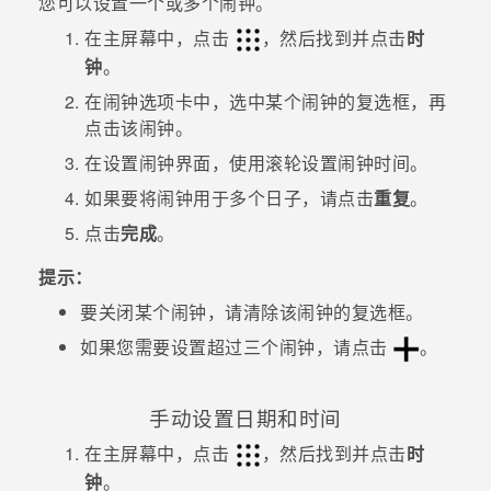
您可以设置一个或多个闹钟。
在
主屏幕
中，点击
，然后找到并点击
时
钟
。
在
闹钟
选项卡中，选中某个闹钟的复选框，再
点击该闹钟。
在
设置闹钟
界面，使用滚轮设置闹钟时间。
如果要将闹钟用于多个日子，请点击
重复
。
点击
完成
。
提示：
要关闭某个闹钟，请清除该闹钟的复选框。
如果您需要设置超过三个闹钟，请点击
。
手动设置日期和时间
在
主屏幕
中，点击
，然后找到并点击
时
钟
。