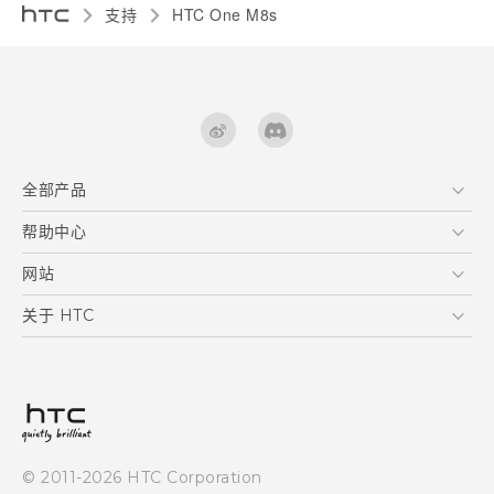
支持
HTC One M8s‎
全部产品
区块链智能手机
帮助中心
用户指南
VIVE
在线客服
网站
支援与服务
HTC Dev
关于 HTC
产品保固说明
HTC Research
ESG
客户服务中心
新闻稿
投资人
隐私政策
© 2011-2026 HTC Corporation
产品安全