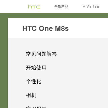
全部产品
VIVERSE
VIVE
HTC One M8s‎
常见问题解答
SETTINGS
开始使用
GETTING STARTED
最新功能
Android 6.0 中的深睡模式如何
个性化
节省电池电量？
APPS & FEATURES
打开包装
是否要插入 SIM 卡才能使用
手机设置和传输
Android 6.0 Marshmallow
相机
HTC 传输？
Android 6.0 中的应用程序待机
COMMUNICATION
使用新手机的第一周
如何更改摄像头取景器纵横比？
个性化
模式如何节省电池电量？
HTC One M8s
软件和应用程序更新
相机
第一次设置 HTC One M8s