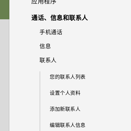
应用程序
可否将 micro SIM 卡裁剪为
在免提通话时，屏幕关闭了。如
为何慢镜头视频没有录音？
nano SIM 卡，装入手机中？
分享内容
“设置”中的电池优化有什么作
卡槽与卡座
下载主题
何重新打开？
从 HTC 备份还原内容
HTC BlinkFeed
相机屏幕
通话、信息和联系人
用？
有问题时如何对手机进行故障排
如何在 HTC BlinkFeed 和我下
切换最近打开的应用程序
nano SIM 卡
什么是 HTC 主题？
相册
如何设置默认的短信应用程序？
从 Android 手机传输内容
选择拍摄模式
手机通话
什么是 HTC BlinkFeed？
除？
载的主屏幕应用程序之间切换？
如何将接入点添加到我的移动运
刷新内容
营商网络？
相片编辑工具
存储卡
删除主题
信息
剪辑视频
为何收不到使用 iPhone 的联系
从 iPhone 传输内容的方式
缩放
打开或关闭 HTC BlinkFeed
用智能拨号拨打电话
我以前一直使用 HTC 备份。为
为何我的手机不响应 Motion
人的短信？
什么 HTC 备份中看不到备份选
Launch 感应启动手势？
网页浏览器
抓拍手机屏幕
我无法退出某一应用程序。怎么
联系人
选择一张照片进行编辑
为电池充电
添加主题书签
更改视频回放速度
发送彩信 (MMS)
通过 iCloud 传输 iPhone 内容
项了？
打开或关闭相机闪光灯
餐厅建议
拨打分机号
办？
如何在短信息中添加签名？
娱乐
新版软件更新中有什么新功能和
浏览网页
HTC Sense 首页
调整照片
打开或关闭电源
您的联系人列表
从头创建您自己的主题
在相册中查看照片和视频
恢复信息草稿
通过蓝牙从旧手机传输联系人
我在旅行期间更改了时区。可否
拍摄照片
特色？
在 HTC BlinkFeed 中添加内容
回拨未接来电
如何找到手机的 IMEI/MEID 号
日历和电子邮件
我无法发送和接收短信息。怎么
在日历中查看当前城市和居住城
的方式
HTC BoomSound 情景模式
码？
将网页存为书签
屏幕导航按钮
在照片上绘画
设置个人资料
混搭主题
办？
市之间的时差？
查看 HTC 360 度全景拍摄照片
回复信息
获取联系人等内容的其他方式
提高拍摄质量的提示
如何在 HTC Sense 键盘和第三
拨打紧急电话
其他应用程序
查看日历
方输入法之间切换？
自定义要闻资讯源
聆听音乐
如何启用开发人员选项?
使用浏览历史记录
更改第四导航键
应用照片滤镜
添加新联系人
查找您的主题
为何联系人应用程序中看不到最
如何切换到驾车模式？
从视频保存照片
转发信息
在手机和电脑之间传输照片、视
录制视频
收到来电
需要更多信息？
新添加的联系人？
计划或编辑活动
频和音乐
在格式化存储卡以用作内部存储
发布到社交网络
音乐播放列表
如何查看正在运行的应用程序列
清除浏览历史记录
重排导航按钮
美化人像
编辑联系人信息
共享主题
计算器应用程序中是否提供高级
时，我看到表示该卡速度较慢的
移动信息到安全信箱
在录制视频时拍摄照片 — 视频
表？
通话期间我可以做什么？