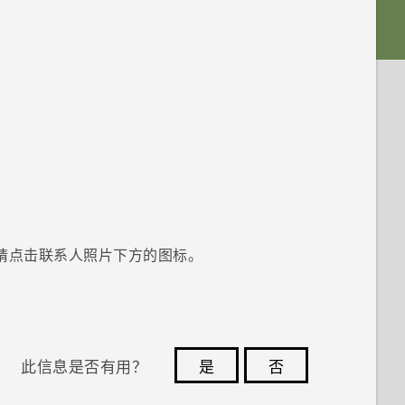
请点击联系人照片下方的图标。
此信息是否有用？
是
否
您的反馈可以帮助其他人了解最有用的信息。