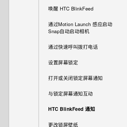
唤醒 HTC BlinkFeed
打开通过蓝牙接收的文件会发生
什么？
通过Motion Launch 感应启动
Snap自动启动相机
如何知道我的手机是否可在其他
国家/地区的当地网络中使用？
通过快速呼叫拨打电话
如何将手机的互联网连接共享给
设置屏幕锁定
其他设备？
打开或关闭锁定屏幕通知
没有 WLAN 连接或信号较弱时
手机可否自动切换到移动网络？
与锁定屏幕通知互动
为何我将手机侧向转动时屏幕不
旋转？
HTC BlinkFeed 通知
为何无法在应用程序中使用多指
更改锁屏壁纸