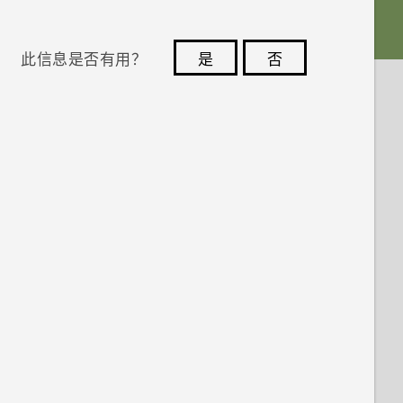
此信息是否有用？
是
否
您的反馈可以帮助其他人了解最有用的信息。