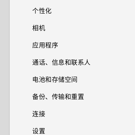
个性化
手机设置和传输
相机
个性化
相机
第一次设置 HTC One M8s
应用程序
下载主题
从 HTC 备份还原内容
HTC BlinkFeed
相机屏幕
通话、信息和联系人
什么是 HTC 主题？
相册
从 Android 手机传输内容
选择拍摄模式
手机通话
什么是 HTC BlinkFeed？
电池和存储空间
相片编辑工具
删除主题
信息
剪辑视频
从 iPhone 传输内容的方式
缩放
打开或关闭 HTC BlinkFeed
电源和存储管理
用智能拨号拨打电话
备份、传输和重置
网页浏览器
联系人
选择一张照片进行编辑
添加主题书签
更改视频回放速度
发送彩信 (MMS)
通过 iCloud 传输 iPhone 内容
打开或关闭相机闪光灯
餐厅建议
拨打分机号
同步、备份和重置
显示电池百分比
连接
娱乐
浏览网页
调整照片
您的联系人列表
从头创建您自己的主题
在相册中查看照片和视频
恢复信息草稿
通过蓝牙从旧手机传输联系人
拍摄照片
在 HTC BlinkFeed 中添加内容
回拨未接来电
检查电池使用情况
网络连接
添加社交网络账户、电子邮件账
设置
日历和电子邮件
的方式
HTC BoomSound 情景模式