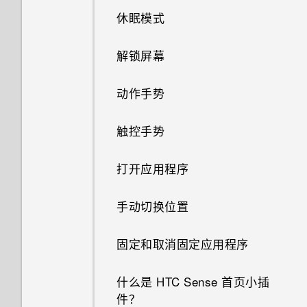
如何删除重复的联系人？
计算器功能？
消息。为什么？
休眠模式
为何省电模式和高级省电模式都
如何更改电子邮件中的签名？
最新的 HTC BlinkFeed 中有何
HTC Sense 首页小插件如何工
显示为灰色？
解锁屏幕
变化？
作？
如何启用或停用“设备管理器”应
动作手势
为何 HTC BlinkFeed 中有时会
如何能充分利用 HTC Sense 主
用程序？
出现天气时钟小插件，有时却不
屏幕小插件？
触控手势
会？
手机为何会发热？
为何手机上会显示餐厅建议？
打开应用程序
HTC BlinkFeed 是否使用过多
如何检查我的手机上有多少内
电量和内存？
可否移除或隐藏锁定屏幕？
存，以及内存使用量？
手动切换位置
HTC BlinkFeed 自动刷新计划
我的手机是全新的，但可用存储
是什么？
固定和取消固定应用程序
低于总容量。为什么？
离线时可否继续使用 HTC
什么是 HTC Sense 首页小插
将 microSD 卡用作移动存储和
BlinkFeed？
件？
内部存储有什么区别？