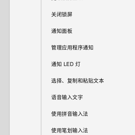
手势？
关闭锁屏
在使用应用程序时，手机一直提
示我进行授权。为什么？
通知面板
为何 HTC BoomSound 设置显
管理应用程序通知
示为灰色？
通知 LED 灯
选择、复制和粘贴文本
语音输入文字
使用拼音输入法
使用笔划输入法