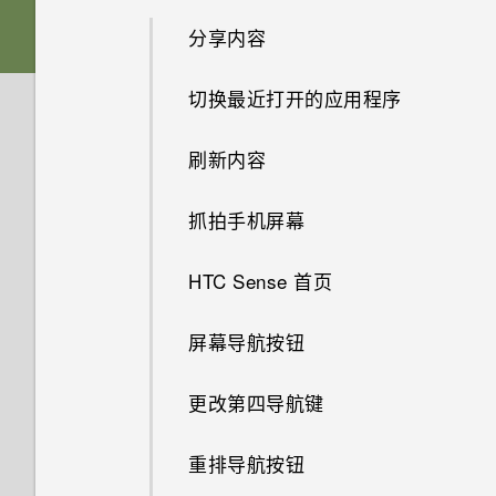
可否将 micro SIM 卡裁剪为
在免提通话时，屏幕关闭了。如
为何慢镜头视频没有录音？
nano SIM 卡，装入手机中？
分享内容
“设置”中的电池优化有什么作
卡槽与卡座
何重新打开？
用？
有问题时如何对手机进行故障排
如何在 HTC BlinkFeed 和我下
切换最近打开的应用程序
nano SIM 卡
如何设置默认的短信应用程序？
除？
载的主屏幕应用程序之间切换？
如何将接入点添加到我的移动运
刷新内容
营商网络？
存储卡
为何收不到使用 iPhone 的联系
我以前一直使用 HTC 备份。为
为何我的手机不响应 Motion
人的短信？
什么 HTC 备份中看不到备份选
Launch 感应启动手势？
抓拍手机屏幕
我无法退出某一应用程序。怎么
为电池充电
项了？
办？
如何在短信息中添加签名？
新版软件更新中有什么新功能和
HTC Sense 首页
打开或关闭电源
我在旅行期间更改了时区。可否
特色？
如何找到手机的 IMEI/MEID 号
我无法发送和接收短信息。怎么
在日历中查看当前城市和居住城
码？
屏幕导航按钮
办？
市之间的时差？
如何在 HTC Sense 键盘和第三
方输入法之间切换？
如何启用开发人员选项?
更改第四导航键
为何联系人应用程序中看不到最
如何切换到驾车模式？
新添加的联系人？
在格式化存储卡以用作内部存储
如何查看正在运行的应用程序列
重排导航按钮
计算器应用程序中是否提供高级
时，我看到表示该卡速度较慢的
表？