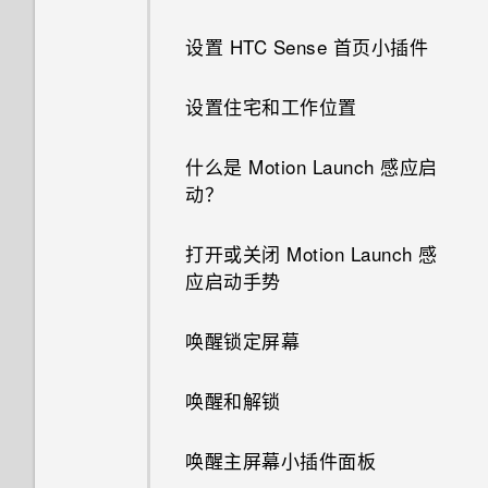
为何我的日历活动不显示出来？
设置 HTC Sense 首页小插件
手机重新启动或开机时为何会提
示我输入密码或解密手机？
HTC 手机是否配有专用的相机
设置住宅和工作位置
键？
如何查看所连接的 WLAN 网络
什么是 Motion Launch 感应启
的 IP 地址?
为何有些照片上无法使用变脸妙
动？
拍？
如何开启 USB 连接仅充电模
打开或关闭 Motion Launch 感
式?
我拍摄的照片是否包含地理标
应启动手势
签？
如何设置应用程序的权限？
唤醒锁定屏幕
可否使相机待机以节省电池电
如何管理应用程序自动启动?
量？如何操作？
唤醒和解锁
我通过蓝牙发送了一些文件到电
为何不能将双镜头特效应用到用
唤醒主屏幕小插件面板
脑。它们在哪里？
手机拍摄的照片？