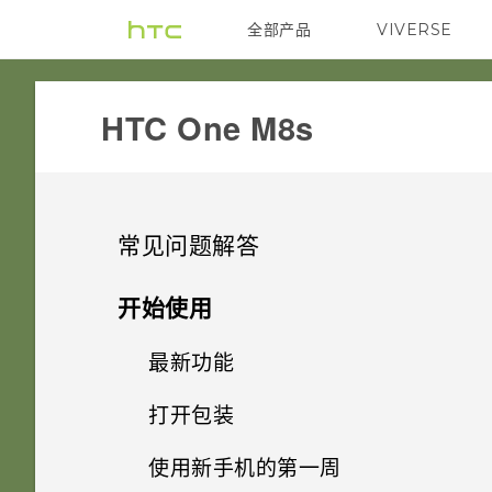
全部产品
VIVERSE
VIVE
HTC One M8s‎
常见问题解答
SETTINGS
开始使用
GETTING STARTED
最新功能
Android 6.0 中的深睡模式如何
节省电池电量？
APPS & FEATURES
打开包装
是否要插入 SIM 卡才能使用
Android 6.0 Marshmallow
HTC 传输？
Android 6.0 中的应用程序待机
COMMUNICATION
使用新手机的第一周
如何更改摄像头取景器纵横比？
模式如何节省电池电量？
HTC One M8s
软件和应用程序更新