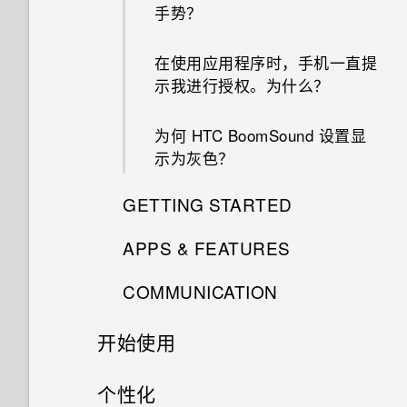
手势？
在使用应用程序时，手机一直提
示我进行授权。为什么？
为何 HTC BoomSound 设置显
示为灰色？
GETTING STARTED
APPS & FEATURES
是否要插入 SIM 卡才能使用
HTC 传输？
COMMUNICATION
如何更改摄像头取景器纵横比？
可否将 micro SIM 卡裁剪为
开始使用
在免提通话时，屏幕关闭了。如
为何慢镜头视频没有录音？
nano SIM 卡，装入手机中？
何重新打开？
最新功能
个性化
有问题时如何对手机进行故障排
如何在 HTC BlinkFeed 和我下