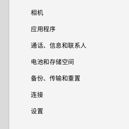
如何设置默认的短信应用程序？
除？
载的主屏幕应用程序之间切换？
打开包装
手机设置和传输
Android 6.0 Marshmallow
相机
为何收不到使用 iPhone 的联系
我以前一直使用 HTC 备份。为
使用新手机的第一周
为何我的手机不响应 Motion
个性化
HTC One M8s
人的短信？
软件和应用程序更新
相机
第一次设置 HTC One M8s
应用程序
什么 HTC 备份中看不到备份选
Launch 感应启动手势？
项了？
分享内容
卡槽与卡座
下载主题
如何在短信息中添加签名？
从 HTC 备份还原内容
HTC BlinkFeed
相机屏幕
通话、信息和联系人
新版软件更新中有什么新功能和
我在旅行期间更改了时区。可否
特色？
切换最近打开的应用程序
nano SIM 卡
什么是 HTC 主题？
相册
我无法发送和接收短信息。怎么
在日历中查看当前城市和居住城
从 Android 手机传输内容
选择拍摄模式
手机通话
什么是 HTC BlinkFeed？
电池和存储空间
办？
市之间的时差？
如何在 HTC Sense 键盘和第三
刷新内容
相片编辑工具
存储卡
删除主题
信息
剪辑视频
从 iPhone 传输内容的方式
方输入法之间切换？
缩放
打开或关闭 HTC BlinkFeed
电源和存储管理
用智能拨号拨打电话
备份、传输和重置
为何联系人应用程序中看不到最
如何切换到驾车模式？
网页浏览器
抓拍手机屏幕
联系人
选择一张照片进行编辑
为电池充电
新添加的联系人？
添加主题书签
更改视频回放速度
发送彩信 (MMS)
通过 iCloud 传输 iPhone 内容
在格式化存储卡以用作内部存储
打开或关闭相机闪光灯
餐厅建议
拨打分机号
同步、备份和重置
显示电池百分比
连接
计算器应用程序中是否提供高级
时，我看到表示该卡速度较慢的
娱乐
浏览网页
HTC Sense 首页
调整照片
打开或关闭电源
您的联系人列表
如何删除重复的联系人？
从头创建您自己的主题
计算器功能？
消息。为什么？
在相册中查看照片和视频
恢复信息草稿
通过蓝牙从旧手机传输联系人
拍摄照片
在 HTC BlinkFeed 中添加内容
回拨未接来电
检查电池使用情况
网络连接
添加社交网络账户、电子邮件账
设置
日历和电子邮件
的方式
HTC BoomSound 情景模式
户和其他
将网页存为书签
屏幕导航按钮
在照片上绘画
设置个人资料
如何更改电子邮件中的签名？
混搭主题
最新的 HTC BlinkFeed 中有何
HTC Sense 首页小插件如何工
查看 HTC 360 度全景拍摄照片
回复信息
获取联系人等内容的其他方式
无线共享
提高拍摄质量的提示
拨打紧急电话
检查电池历史记录
设置和安全
打开或关闭数据连接
其他应用程序
变化？
作？
查看日历