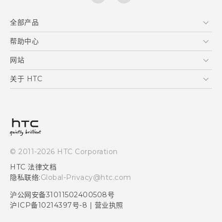
全部产品
区块链智能手机
帮助中心
用户指南
VIVE
在线客服
网站
支援与服务
HTC Dev
关于 HTC
产品保固说明
HTC Research
ESG
客户服务中心
新闻稿
投资人
隐私政策
© 2011-2026 HTC Corporation
产品安全
HTC 法律文档
加入HTC
隐私联络:
Global-Privacy@htc.com
Security and Privacy Whitepaper
沪公网安备31011502400508号
沪ICP备10214397号-8
|
营业执照