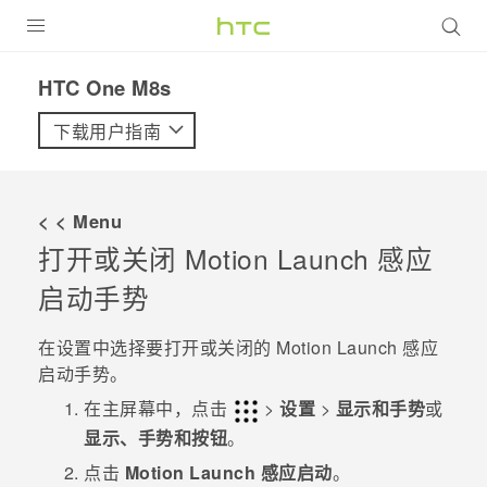
全部产品
HTC One M8s‎
VIVE
下载用户指南
VIVERSE
< < Menu
支持帮助
打开或关闭
Motion Launch 感应
在线客服
启动
手势
在
设置
中选择要打开或关闭的
Motion Launch 感应
启动
手势。
在
主屏幕
中，点击
>
设置
>
显示和手势
或
显示、手势和按钮
。
点击
Motion Launch 感应启动
。