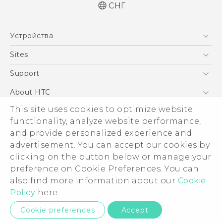
СНГ
Русский - Руководство пользователя
Устройства
Қазақ - Пайдаланушы нұсқаулығы
English - User manual
5G
Sites
Смартфоны
HTC Dev
Support
EXODUS
HTC Research
ПОДДЕРЖКА
About HTC
Аксессуары
This site uses cookies to optimize website
ESG
VIVE
functionality, analyze website performance,
Инвестирование
and provide personalized experience and
Политика конфиденциальности
advertisement. You can accept our cookies by
Безопасность продуктов
clicking on the button below or manage your
© 2011-2026 HTC Corporation
preference on Cookie Preferences. You can
Вакансии
also find more information about our
Cookie
Условия использования.
Security and Privacy Whitepaper
Policy
here.
Privacy Contact:
Global-Privacy@htc.com
Cookie preferences
Accept