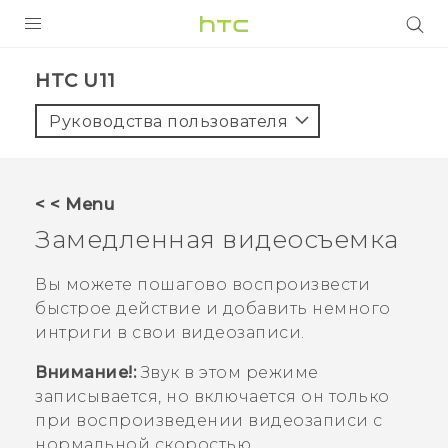
УСТРОЙСТВА
HTC U11‎
5G
Руководства пользователя
СМАРТФОНЫ
АКСЕССУАРЫ
< < Menu
VIVE
Замедленная видеосъемка
VIVERSE
Вы можете пошагово воспроизвести
быстрое действие и добавить немного
ПОДДЕРЖКА
интриги в свои видеозаписи.
Внимание!:
Звук в этом режиме
записывается, но включается он только
при воспроизведении видеозаписи с
нормальной скоростью.