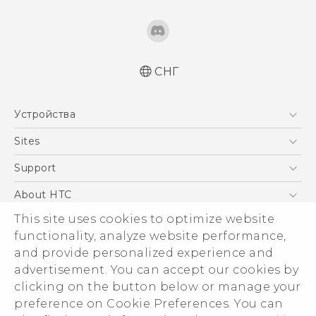
СНГ
Русский - Руководство пользователя
Устройства
Қазақ - Пайдаланушы нұсқаулығы
English - User manual
5G
Sites
Смартфоны
HTC Dev
Support
EXODUS
HTC Research
ПОДДЕРЖКА
About HTC
Аксессуары
ESG
This site uses cookies to optimize website
VIVE
functionality, analyze website performance,
Инвестирование
and provide personalized experience and
Политика конфиденциальности
advertisement. You can accept our cookies by
Безопасность продуктов
clicking on the button below or manage your
© 2011-2026 HTC Corporation
preference on Cookie Preferences. You can
Вакансии