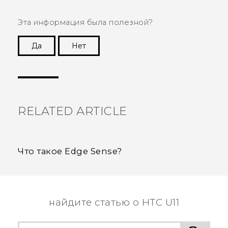
Эта информация была полезной?
Да
Нет
Спасибо! Ваши отзывы помогают другим
пользователям находить самую полезную
информацию.
RELATED ARTICLE
Что такое Edge Sense?
найдите статью о HTC U11