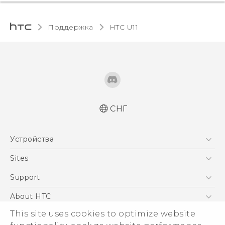
Поддержка
HTC U11‎
СНГ
Русский - Руководство пользователя
Устройства
Қазақ - Пайдаланушы нұсқаулығы
English - User manual
5G
Sites
Смартфоны
HTC Dev
Support
EXODUS
HTC Research
ПОДДЕРЖКА
About HTC
Аксессуары
ESG
This site uses cookies to optimize website
VIVE