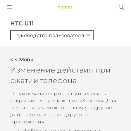
УСТРОЙСТВА
HTC U11‎
5G
Руководства пользователя
СМАРТФОНЫ
АКСЕССУАРЫ
< < Menu
VIVE
Изменение действия при
VIVERSE
сжатии телефона
ПОДДЕРЖКА
По умолчанию при сжатии телефона
открывается приложение «
Камера
». Для
жеста сжатия можно назначить другое
действие или запуск другого
приложения.