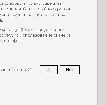
спользовать только варианты
роль или комбинацию блокировки
использовать сканер отпечатка
а.
Exchange Server, допускают ли
ctiveSync
использование сканера
и телефона.
ыла полезной?
Да
Нет
угим пользователям находить самую
полезную информацию.