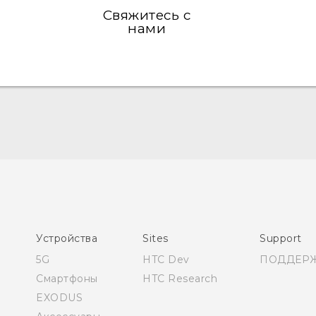
Свяжитесь с
нами
Русский - Руководство пользователя
Қазақ - Пайдаланушы нұсқаулығы
English - User manual
Устройства
Sites
Support
5G
HTC Dev
ПОДДЕР
Смартфоны
HTC Research
EXODUS