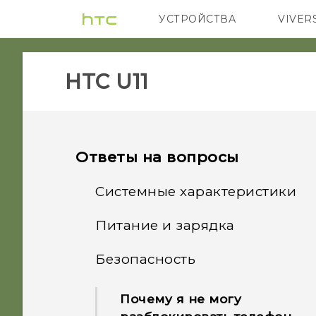
УСТРОЙСТВА
VIVER
5G
СМАРТФ
HTC U11‎
Ответы на вопросы
Системные характеристики
Питание и зарядка
Что следует сделать
перед обновлением ПО
Безопасность
Как работает технология
моего телефона?
Qualcomm Quick Charge
Почему я не могу
3.0?
Как получить справочную