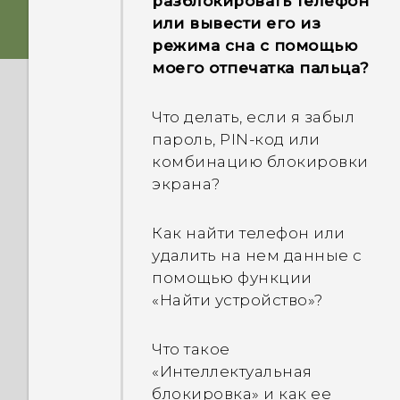
разблокировать телефон
информацию о телефоне
или вывести его из
Чем разъем USB типа C
при возникновении
режима сна с помощью
отличается от разъема
проблемы?
моего отпечатка пальца?
micro-USB на моем
старом телефоне?
Как проверить работу
Что делать, если я забыл
динамика, микрофона,
пароль, PIN-код или
Что делать, если мой
экрана и других
комбинацию блокировки
телефон не включается?
составляющих телефона?
экрана?
Как перезагрузить
Почему мой телефон
Как найти телефон или
телефон с помощью
зависает?
удалить на нем данные с
аппаратных кнопок?
помощью функции
Почему мой телефон
«Найти устройство»?
Что делать, если мой
самостоятельно
телефон перезагружается
выключается?
Что такое
или не загружается
«Интеллектуальная
полностью до Главного
Что делать, если телефон
блокировка» и как ее