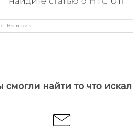
найдите статью о HTC U11
ы смогли найти то что искал