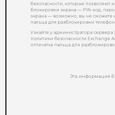
безопасности, которые позволяют и
блокировки экрана — PIN-код, па
экрана — возможно, вы не сможете 
пальца для разблокировки телефон
Узнайте у администратора сервера 
политики безопасности Exchange
A
отпечатка пальца для разблокировк
Эта информация б
Спасибо! Ваши отзывы помогают др