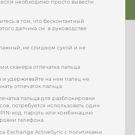
, если необходимо просто вывести
итесь в том, что бесконтактный
того датчика см. в руководстве
влажный, не слишком сухой и не
и сканера отпечатка пальца.
а и удерживайте на нем палец не
знать отпечаток пальца.
печатка пальца для разблокировки
асов, потребуется использовать один
 PIN-код, пароль или комбинацию
ровки телефона.
ись Exchange
ActiveSync
с политиками