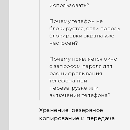
экрана?
слишком сильно
использовать?
нагревается?
Что делать, если мой
Почему телефон не
телефон не заряжается?
Как перезагрузить
блокируется, если пароль
телефон в безопасном
блокировки экрана уже
Почему аккумулятор так
режиме?
настроен?
быстро разряжается?
Как на панели
Почему появляется окно
Как сэкономить заряд
«Уведомления» удалить
с запросом пароля для
аккумулятора?
уведомление о том, что
расшифровывания
определенное
телефона при
приложение работает в
перезагрузке или
фоновом режиме?
включении телефона?
Хранение, резервное
копирование и передача