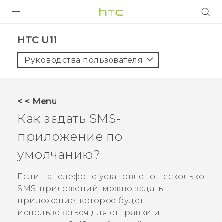
УСТРОЙСТВА
HTC U11‎
5G
Руководства пользователя
СМАРТФОНЫ
АКСЕССУАРЫ
< < Menu
VIVE
Как задать SMS-
VIVERSE
приложение по
умолчанию?
ПОДДЕРЖКА
Если на телефоне установлено несколько
SMS-приложений, можно задать
приложение, которое будет
использоваться для отправки и