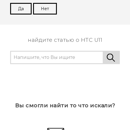
Да
Нет
Спасибо! Ваши отзывы помогают другим
пользователям находить самую полезную
информацию.
найдите статью о HTC U11
Вы смогли найти то что искали?