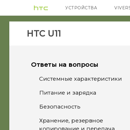
УСТРОЙСТВА
VIVER
5G
СМАРТФ
HTC U11‎
Ответы на вопросы
Системные характеристики
Питание и зарядка
Что следует сделать
перед обновлением ПО
Безопасность
Как работает технология
моего телефона?
Qualcomm Quick Charge
Хранение, резервное
Почему я не могу
3.0?
Как получить справочную
копирование и передача