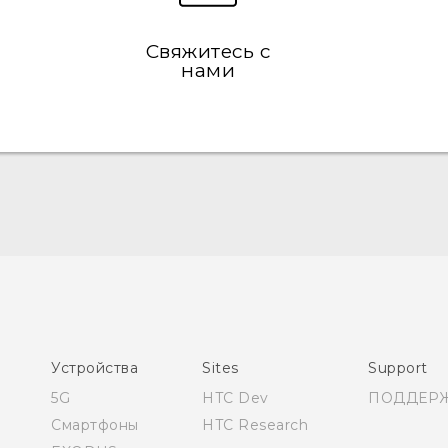
Свяжитесь с
нами
Русский - Руководство пользователя
Қазақ - Пайдаланушы нұсқаулығы
English - User manual
Устройства
Sites
Support
5G
HTC Dev
ПОДДЕР
Смартфоны
HTC Research