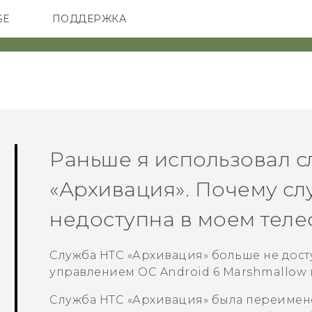
SE
ПОДДЕРЖКА
ОНЫ
АКСЕССУАРЫ
VIVE
Раньше я использовал 
«Архивация»
. Почему с
недоступна в моем тел
Служба
HTC «Архивация»
больше не дост
управлением ОС
Android
6 Marshmallow 
Служба
HTC «Архивация»
была переимен