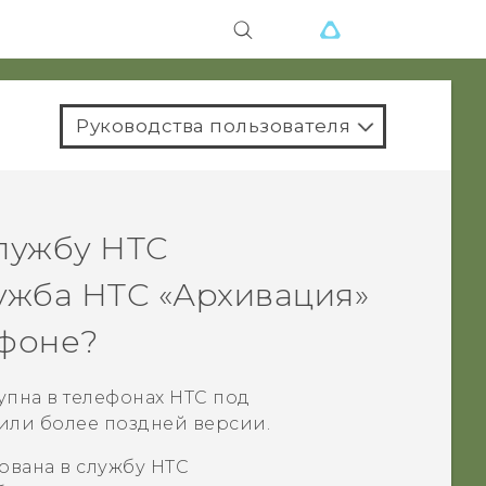
Руководства пользователя
службу
HTC
лужба
HTC «Архивация»
ефоне?
упна в телефонах HTC под
или более поздней версии.
ована в службу
HTC