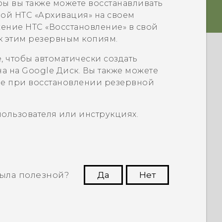
бы вы также можете восстанавливать
бой
HTC «Архивация»
на своем
жение
HTC «Восстановление»
в свой
 к этим резервным копиям.
e
, чтобы автоматически создать
на на
Google Диск
. Вы также можете
le
при восстановлении резервной
пользователя или инструкциях.
ыла полезной?
Да
Нет
угим пользователям находить самую
полезную информацию.