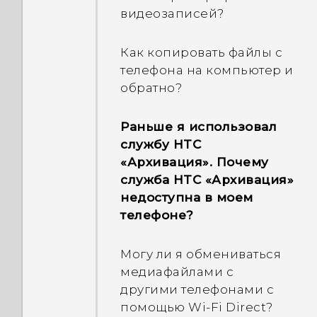
экрана?
слишком сильно
использовать?
видеозаписей?
нагревается?
Что делать, если мой
Почему телефон не
Как копировать файлы с
телефон не заряжается?
Как перезагрузить
блокируется, если пароль
телефона на компьютер и
телефон в безопасном
блокировки экрана уже
обратно?
Почему аккумулятор так
режиме?
настроен?
быстро разряжается?
Раньше я использовал
Как на панели
Почему появляется окно
службу HTC
Как сэкономить заряд
«Уведомления» удалить
с запросом пароля для
«Архивация». Почему
аккумулятора?
уведомление о том, что
расшифровывания
служба HTC «Архивация»
определенное
телефона при
недоступна в моем
приложение работает в
перезагрузке или
телефоне?
фоновом режиме?
включении телефона?
Могу ли я обмениваться
медиафайлами с
другими телефонами с
помощью Wi-Fi Direct?