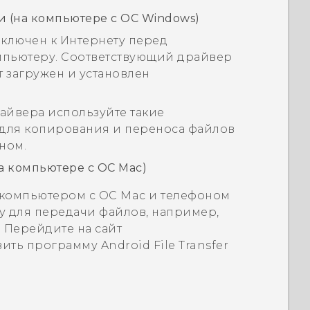
 (на компьютере с ОС
Windows
)
дключен к Интернету перед
мпьютеру. Соответствующий драйвер
т загружен и установлен
айвера используйте такие
 для копирования и переноса файлов
ном.
а компьютере с ОС
Mac
)
 компьютером с ОС
Mac
и телефоном
 для передачи файлов, например,
 Перейдите на сайт
узить программу
Android File Transfer