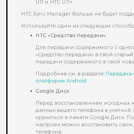
U11 и HTC U11+
HTC Sync Manager
больше не будет подд
Используйте один из следующих способо
HTC «Средство передачи»
Для передачи содержимого с одног
«Средство передачи»
в свой старый
передачи содержимого в свой новы
Подробнее см. в разделе
Передача 
платформе Android
.
Google Диск
Перед восстановлением исходных н
данных вашего телефона в учетной
храниться в памяти
Google Диск
. П
настроек можно восстановить свои
телефона.