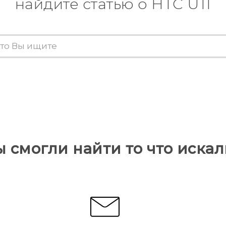
найдите статью о HTC U11
ы смогли найти то что искал