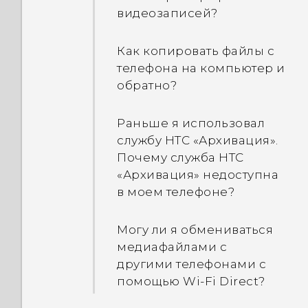
экрана?
слишком сильно
использовать?
видеозаписей?
нагревается?
Что делать, если мой
Почему телефон не
Как копировать файлы с
телефон не заряжается?
Как перезагрузить
блокируется, если пароль
телефона на компьютер и
телефон в безопасном
блокировки экрана уже
обратно?
Почему аккумулятор так
режиме?
настроен?
быстро разряжается?
Раньше я использовал
Как на панели
Почему появляется окно
службу HTC «Архивация».
Как сэкономить заряд
«Уведомления» удалить
с запросом пароля для
Почему служба HTC
аккумулятора?
уведомление о том, что
расшифровывания
«Архивация» недоступна
определенное
телефона при
в моем телефоне?
приложение работает в
перезагрузке или
фоновом режиме?
включении телефона?
Могу ли я обмениваться
медиафайлами с
другими телефонами с
помощью Wi-Fi Direct?