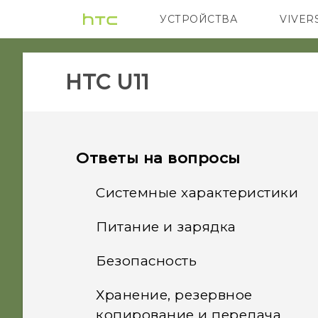
УСТРОЙСТВА
VIVER
5G
СМАРТФ
HTC U11‎
Ответы на вопросы
Системные характеристики
Питание и зарядка
Что следует сделать
перед обновлением ПО
Безопасность
Как работает технология
моего телефона?
Qualcomm Quick Charge
Хранение, резервное
Почему я не могу
3.0?
Как получить справочную
копирование и передача