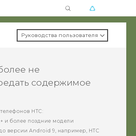
Руководства пользователя
более не
ередать содержимое
 телефонов HTC:
U12‍+ и более поздние модели
 до версии
Android
9, например, HTC