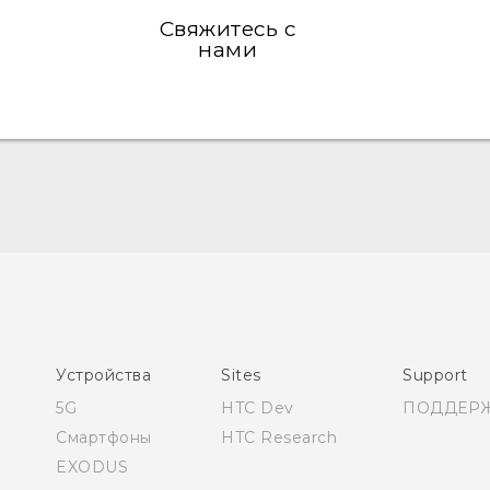
Свяжитесь с
нами
Русский - Руководство пользователя
Қазақ - Пайдаланушы нұсқаулығы
English - User manual
Устройства
Sites
Support
5G
HTC Dev
ПОДДЕР
Смартфоны
HTC Research
EXODUS