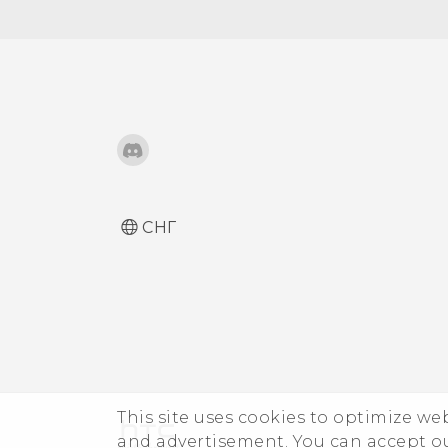
Отключение карты
Звуки и вибрация при
Звонок в свою страну
памяти
нажатии на экран
Изменение языка экрана
Режим «В перчатках»
СНГ
This site uses cookies to optimize w
and advertisement. You can accept o