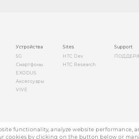
Русский - Руководство пользователя
Қазақ - Пайдаланушы нұсқаулығы
English - User manual
Устройства
Sites
Support
5G
HTC Dev
ПОДДЕР
Смартфоны
HTC Research
EXODUS
Аксессуары
VIVE
ebsite functionality, analyze website performance, 
© 2011-202
ur cookies by clicking on the button below or ma