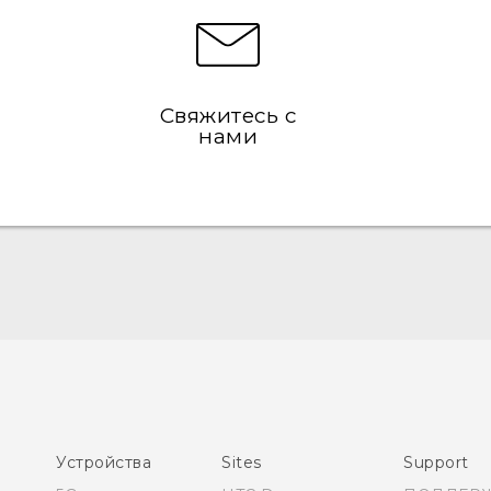
Свяжитесь с
нами
Русский - Руководство пользователя
Қазақ - Пайдаланушы нұсқаулығы
English - User manual
Устройства
Sites
Support