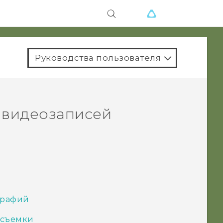
Руководства пользователя
 видеозаписей
графий
осъемки