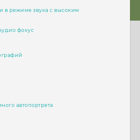
и в режиме звука с высоким
Аудио фокус
ографий
ного автопортрета