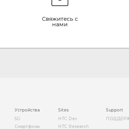
Свяжитесь с
нами
Русский - Руководство пользователя
Қазақ - Пайдаланушы нұсқаулығы
English - User manual
Устройства
Sites
Support
5G
HTC Dev
ПОДДЕР
Смартфоны
HTC Research