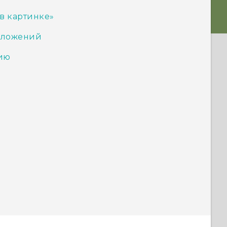
в картинке»
иложений
ию