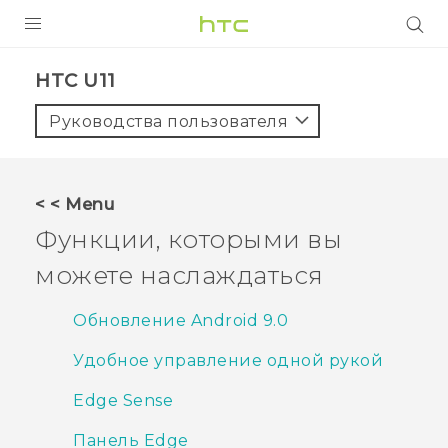
УСТРОЙСТВА
HTC U11‎
5G
Руководства пользователя
СМАРТФОНЫ
АКСЕССУАРЫ
< < Menu
VIVE
Функции, которыми вы
VIVERSE
можете наслаждаться
ПОДДЕРЖКА
Обновление Android 9.0
Удобное управление одной рукой
Edge Sense
Панель Edge