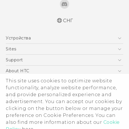
СНГ
Русский - Руководство пользователя
Устройства
Қазақ - Пайдаланушы нұсқаулығы
English - User manual
5G
Sites
Смартфоны
HTC Dev
Support
EXODUS
HTC Research
ПОДДЕРЖКА
About HTC
Аксессуары
This site uses cookies to optimize website
ESG
VIVE
functionality, analyze website performance,
Инвестирование
and provide personalized experience and
Политика конфиденциальности
advertisement. You can accept our cookies by
Безопасность продуктов
clicking on the button below or manage your
© 2011-2026 HTC Corporation
preference on Cookie Preferences. You can
Вакансии
also find more information about our
Cookie
Условия использования.
Security and Privacy Whitepaper